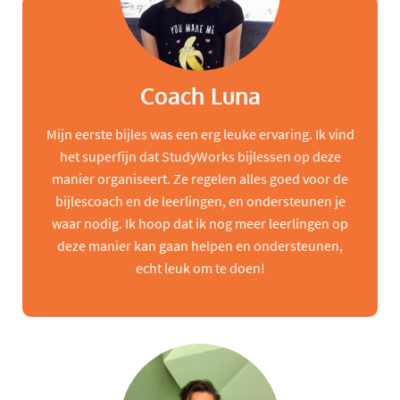
Coach Luna
Mijn eerste bijles was een erg leuke ervaring. Ik vind
het superfijn dat StudyWorks bijlessen op deze
manier organiseert. Ze regelen alles goed voor de
bijlescoach en de leerlingen, en ondersteunen je
waar nodig. Ik hoop dat ik nog meer leerlingen op
deze manier kan gaan helpen en ondersteunen,
echt leuk om te doen!