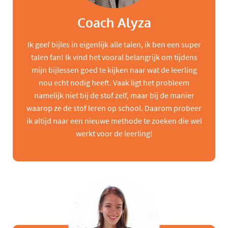
Coach Alyza
Ik geef bijles in eigenlijk alle talen, ik ben een super
talen fan! Ik vind het vooral belangrijk om tijdens
mijn bijlessen goed te kijken naar wat de leerling
nou echt nodig heeft. Vaak ligt het probleem
namelijk niet bij de stof zelf, maar bij de manier
waarop ze de stof leren op school. Daarom probeer
ik altijd naar een nieuwe methode te zoeken die wel
werkt voor de leerling!