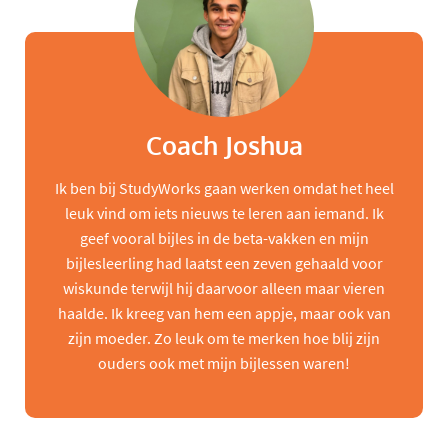
Coach Joshua
Ik ben bij StudyWorks gaan werken omdat het heel
leuk vind om iets nieuws te leren aan iemand. Ik
geef vooral bijles in de beta-vakken en mijn
bijlesleerling had laatst een zeven gehaald voor
wiskunde terwijl hij daarvoor alleen maar vieren
haalde. Ik kreeg van hem een appje, maar ook van
zijn moeder. Zo leuk om te merken hoe blij zijn
ouders ook met mijn bijlessen waren!