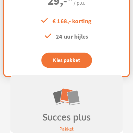
29,-
*
/ p.u.
€ 168,- korting
24 uur bijles
Kies pakket
Succes plus
Pakket