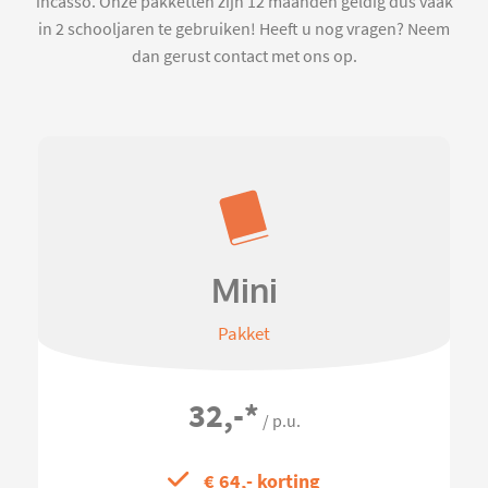
incasso. Onze pakketten zijn 12 maanden geldig dus vaak
in 2 schooljaren te gebruiken! Heeft u nog vragen? Neem
dan gerust contact met ons op.
Mini
Pakket
32,-
*
/ p.u.
€ 64,- korting