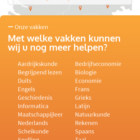
Onze vakken
Met welke vakken kunnen
wij u nog meer helpen?
Aardrijkskunde
Bedrijfseconomie
Begrijpend lezen
Biologie
Duits
Economie
Engels
Frans
Geschiedenis
Grieks
Informatica
Latijn
Maatschappijleer
Natuurkunde
Nederlands
Rekenen
Scheikunde
Spaans
Spelling
Taal