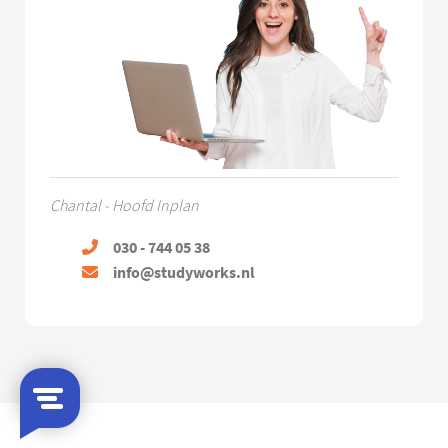
Chantal - Hoofd Inplan
030 - 744 05 38
info@studyworks.nl