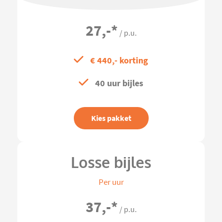
27,-
*
/ p.u.
€ 440,- korting
40 uur bijles
Kies pakket
Losse bijles
Per uur
37,-
*
/ p.u.