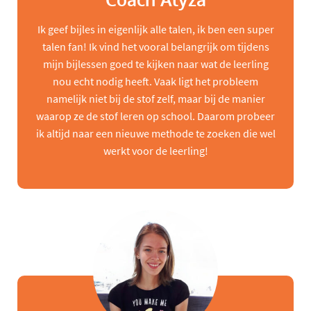
Coach Alyza
Ik geef bijles in eigenlijk alle talen, ik ben een super
talen fan! Ik vind het vooral belangrijk om tijdens
mijn bijlessen goed te kijken naar wat de leerling
nou echt nodig heeft. Vaak ligt het probleem
namelijk niet bij de stof zelf, maar bij de manier
waarop ze de stof leren op school. Daarom probeer
ik altijd naar een nieuwe methode te zoeken die wel
werkt voor de leerling!