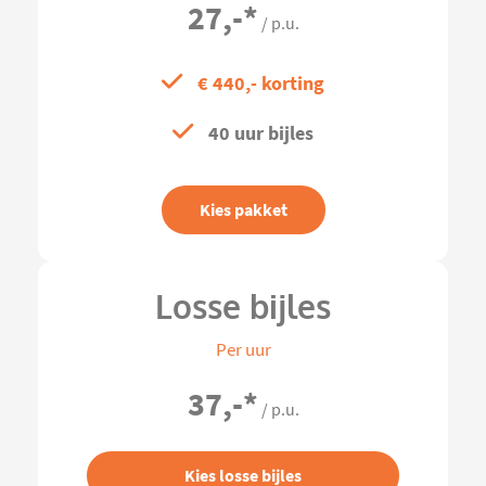
27,-
*
/ p.u.
€ 440,- korting
40 uur bijles
Kies pakket
Losse bijles
Per uur
37,-
*
/ p.u.
Kies losse bijles