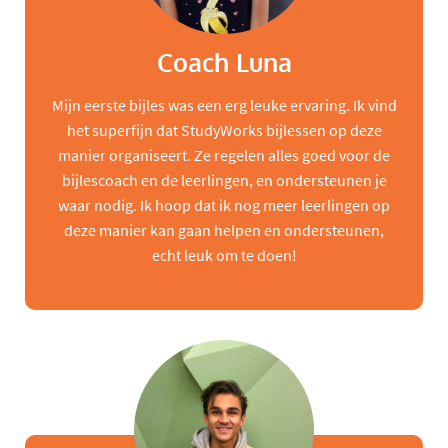
Coach Luna
Mijn eerste bijles was een erg leuke ervaring. Ik vind
het superfijn dat StudyWorks bijlessen op deze
manier organiseert. Ze regelen alles goed voor de
bijlescoach en de leerlingen, en ondersteunen je
waar nodig. Ik hoop dat ik nog meer leerlingen op
deze manier kan gaan helpen en ondersteunen,
echt leuk om te doen!