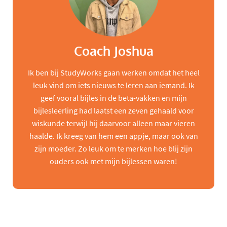
Coach Joshua
Ik ben bij StudyWorks gaan werken omdat het heel
leuk vind om iets nieuws te leren aan iemand. Ik
geef vooral bijles in de beta-vakken en mijn
bijlesleerling had laatst een zeven gehaald voor
wiskunde terwijl hij daarvoor alleen maar vieren
haalde. Ik kreeg van hem een appje, maar ook van
zijn moeder. Zo leuk om te merken hoe blij zijn
ouders ook met mijn bijlessen waren!