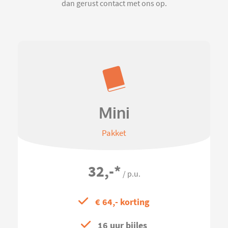
dan gerust contact met ons op.
Mini
Pakket
32,-
*
/ p.u.
€ 64,- korting
16 uur bijles