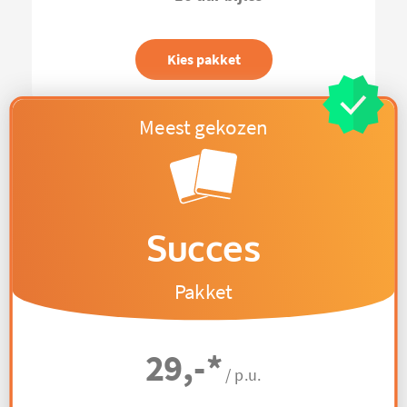
Kies pakket
Succes
Pakket
29,-
*
/ p.u.