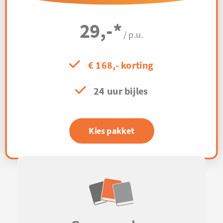
29,-
*
/ p.u.
€ 168,- korting
24 uur bijles
Kies pakket