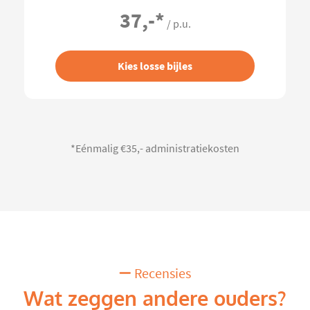
37,-
*
/ p.u.
Kies losse bijles
*Eénmalig €35,- administratiekosten
Recensies
Wat zeggen andere ouders?