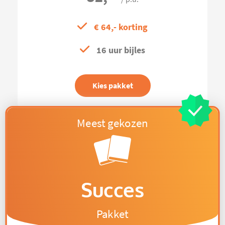
€ 64,- korting
16 uur bijles
Kies pakket
Succes
Pakket