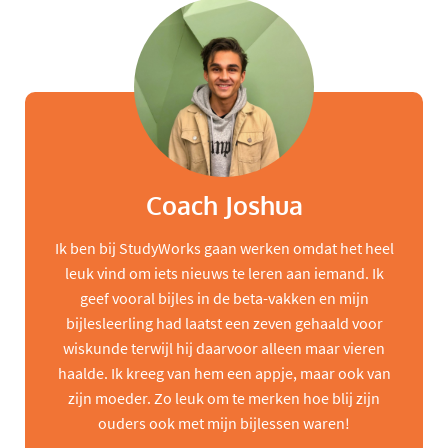
Coach Joshua
Ik ben bij StudyWorks gaan werken omdat het heel
leuk vind om iets nieuws te leren aan iemand. Ik
geef vooral bijles in de beta-vakken en mijn
bijlesleerling had laatst een zeven gehaald voor
wiskunde terwijl hij daarvoor alleen maar vieren
haalde. Ik kreeg van hem een appje, maar ook van
zijn moeder. Zo leuk om te merken hoe blij zijn
ouders ook met mijn bijlessen waren!