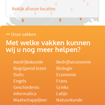
Bekijk al onze locaties
Onze vakken
Met welke vakken kunnen
wij u nog meer helpen?
Aardrijkskunde
Bedrijfseconomie
Begrijpend lezen
Biologie
Duits
Economie
Engels
Frans
Geschiedenis
Grieks
Informatica
Latijn
Maatschappijleer
Natuurkunde