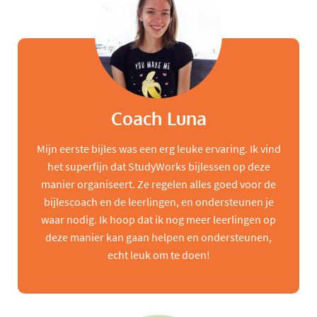
Coach Luna
Mijn eerste bijles was een erg leuke ervaring. Ik vind
het superfijn dat StudyWorks bijlessen op deze
manier organiseert. Ze regelen alles goed voor de
bijlescoach en de leerlingen, en ondersteunen je
waar nodig. Ik hoop dat ik nog meer leerlingen op
deze manier kan gaan helpen en ondersteunen,
echt leuk om te doen!