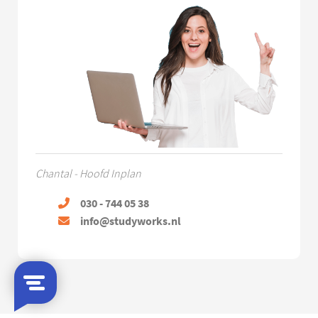
Chantal - Hoofd Inplan
030 - 744 05 38
info@studyworks.nl