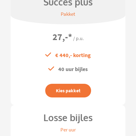
Succes plus
Pakket
27,-
*
/ p.u.
€ 440,- korting
40 uur bijles
Kies pakket
Losse bijles
Per uur