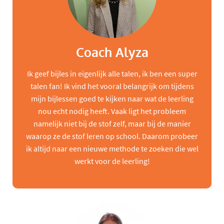
Coach Alyza
Ik geef bijles in eigenlijk alle talen, ik ben een super
talen fan! Ik vind het vooral belangrijk om tijdens
mijn bijlessen goed te kijken naar wat de leerling
nou echt nodig heeft. Vaak ligt het probleem
namelijk niet bij de stof zelf, maar bij de manier
waarop ze de stof leren op school. Daarom probeer
ik altijd naar een nieuwe methode te zoeken die wel
werkt voor de leerling!