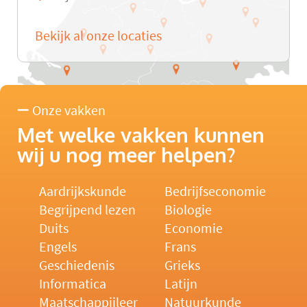
Bekijk al onze locaties
Onze vakken
Met welke vakken kunnen
wij u nog meer helpen?
Aardrijkskunde
Bedrijfseconomie
Begrijpend lezen
Biologie
Duits
Economie
Engels
Frans
Geschiedenis
Grieks
Informatica
Latijn
Maatschappijleer
Natuurkunde