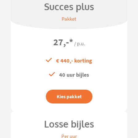
Succes plus
Pakket
27,-
*
/ p.u.
€ 440,- korting
40 uur bijles
Kies pakket
Losse bijles
Per uur