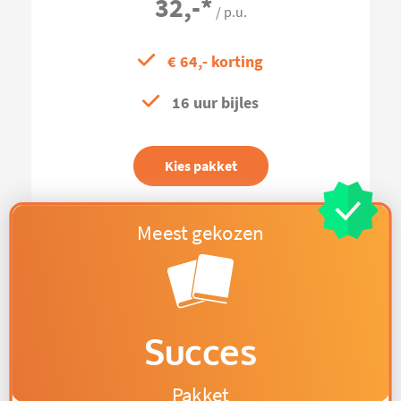
32,-
*
/ p.u.
€ 64,- korting
16 uur bijles
Kies pakket
Succes
Pakket