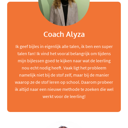
Coach Alyza
Ik geef bijles in eigenlijk alle talen, ik ben een super
talen fan! Ik vind het vooral belangrijk om tijdens
mijn bijlessen goed te kijken naar wat de leerling
nou echt nodig heeft. Vaak ligt het probleem
namelijk niet bij de stof zelf, maar bij de manier
waarop ze de stof leren op school. Daarom probeer
ik altijd naar een nieuwe methode te zoeken die wel
werkt voor de leerling!