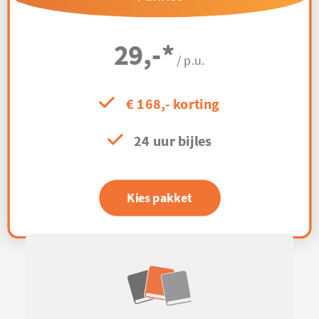
29,-
*
/ p.u.
€ 168,- korting
24 uur bijles
Kies pakket