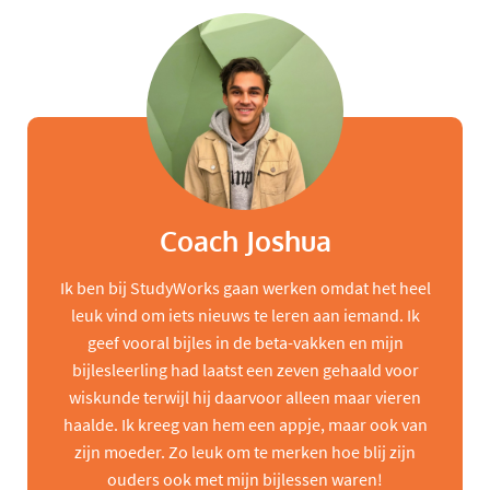
Coach Joshua
Ik ben bij StudyWorks gaan werken omdat het heel
leuk vind om iets nieuws te leren aan iemand. Ik
geef vooral bijles in de beta-vakken en mijn
bijlesleerling had laatst een zeven gehaald voor
wiskunde terwijl hij daarvoor alleen maar vieren
haalde. Ik kreeg van hem een appje, maar ook van
zijn moeder. Zo leuk om te merken hoe blij zijn
ouders ook met mijn bijlessen waren!