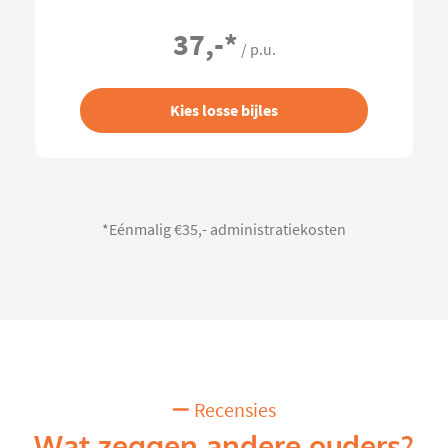
37,-
*
/ p.u.
Kies losse bijles
*Eénmalig €35,- administratiekosten
Recensies
Wat zeggen andere ouders?