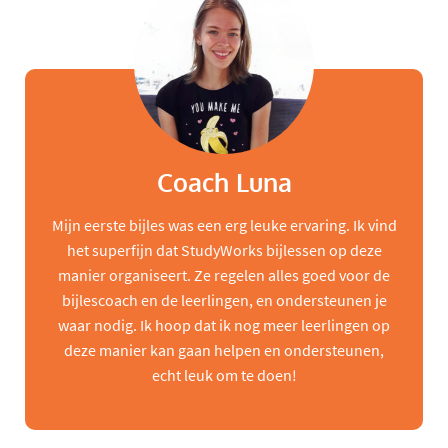
Coach Luna
Mijn eerste bijles was een erg leuke ervaring. Ik vind
het superfijn dat StudyWorks bijlessen op deze
manier organiseert. Ze regelen alles goed voor de
bijlescoach en de leerlingen, en ondersteunen je
waar nodig. Ik hoop dat ik nog meer leerlingen op
deze manier kan gaan helpen en ondersteunen,
echt leuk om te doen!