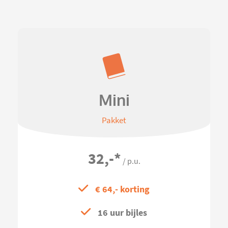
Mini
Pakket
32,-
*
/ p.u.
€ 64,- korting
16 uur bijles