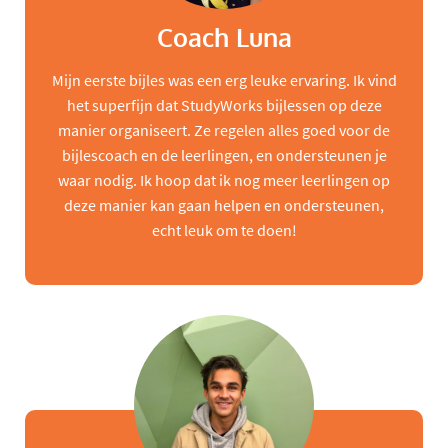
Coach Luna
Mijn eerste bijles was een erg leuke ervaring. Ik vind
het superfijn dat StudyWorks bijlessen op deze
manier organiseert. Ze regelen alles goed voor de
bijlescoach en de leerlingen, en ondersteunen je
waar nodig. Ik hoop dat ik nog meer leerlingen op
deze manier kan gaan helpen en ondersteunen,
echt leuk om te doen!