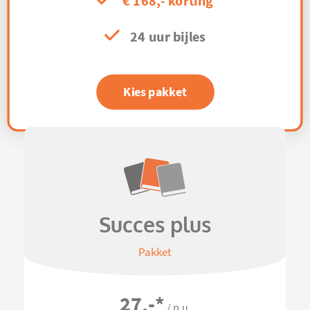
€ 168,- korting
24 uur bijles
Kies pakket
Succes plus
Pakket
27,-
*
/ p.u.