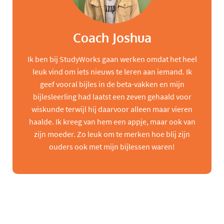
Coach Joshua
Ik ben bij StudyWorks gaan werken omdat het heel
leuk vind om iets nieuws te leren aan iemand. Ik
geef vooral bijles in de beta-vakken en mijn
bijlesleerling had laatst een zeven gehaald voor
wiskunde terwijl hij daarvoor alleen maar vieren
haalde. Ik kreeg van hem een appje, maar ook van
zijn moeder. Zo leuk om te merken hoe blij zijn
ouders ook met mijn bijlessen waren!