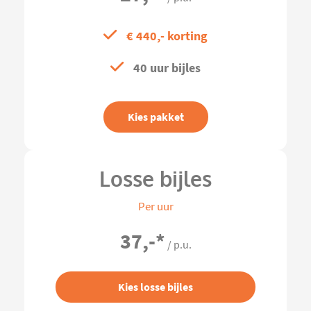
€ 440,- korting
40 uur bijles
Kies pakket
Losse bijles
Per uur
37,-
*
/ p.u.
Kies losse bijles