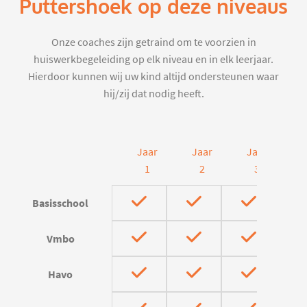
Puttershoek op deze niveaus
Onze coaches zijn getraind om te voorzien in
huiswerkbegeleiding op elk niveau en in elk leerjaar.
Hierdoor kunnen wij uw kind altijd ondersteunen waar
hij/zij dat nodig heeft.
Jaar
Jaar
Jaar
J
1
2
3
Basisschool
Vmbo
Havo