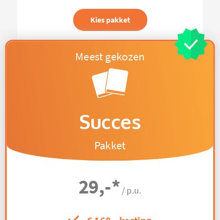
Kies pakket
Succes
Pakket
29,-
*
/ p.u.