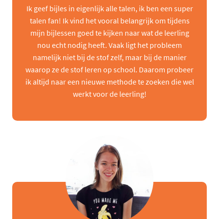
Ik geef bijles in eigenlijk alle talen, ik ben een super
talen fan! Ik vind het vooral belangrijk om tijdens
mijn bijlessen goed te kijken naar wat de leerling
nou echt nodig heeft. Vaak ligt het probleem
namelijk niet bij de stof zelf, maar bij de manier
waarop ze de stof leren op school. Daarom probeer
ik altijd naar een nieuwe methode te zoeken die wel
werkt voor de leerling!