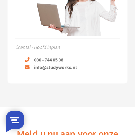
Chantal - Hoofd Inplan
030 - 744 05 38
info@studyworks.nl
Meld u nu aan voor onze