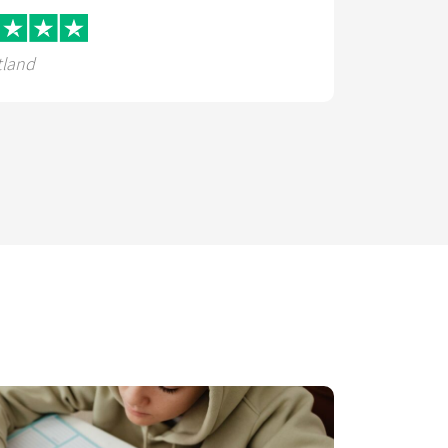
tland