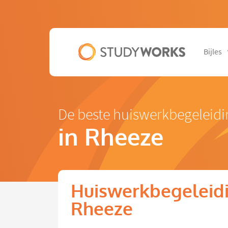
Bijles
De beste huiswerkbegeleidi
in Rheeze
Huiswerkbegeleidi
Rheeze