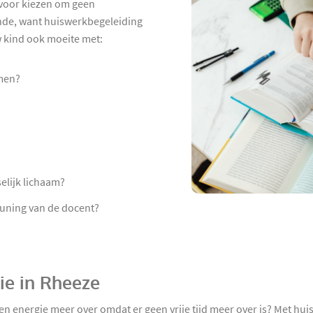
rvoor kiezen om geen
onde, want huiswerkbegeleiding
uw kind ook moeite met:
rmen?
elijk lichaam?
euning van de docent?
ie in Rheeze
n energie meer over omdat er geen vrije tijd meer over is? Met hu