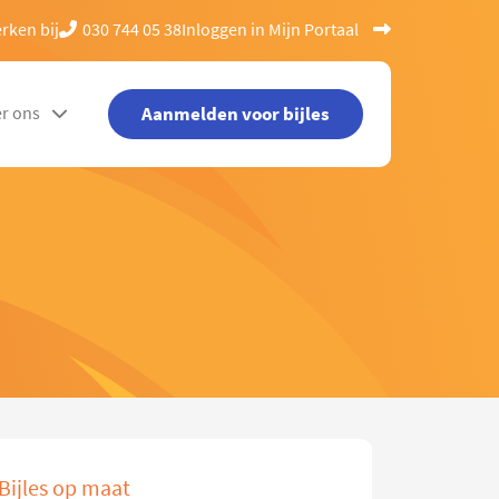
rken bij
030 744 05 38
Inloggen in Mijn Portaal
Aanmelden voor bijles
r ons
Bijles op maat