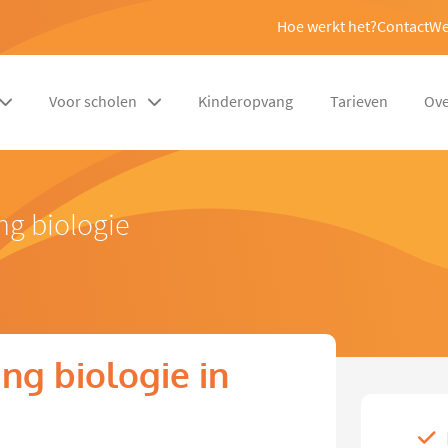
Hoe werkt het?
Contact
We
Voor scholen
Kinderopvang
Tarieven
Ove
ng biologie
ng biologie in