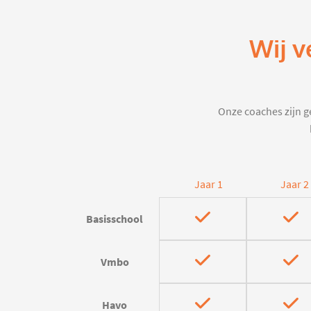
Wij v
Onze coaches zijn ge
Jaar 1
Jaar 2
Basisschool
Vmbo
Havo