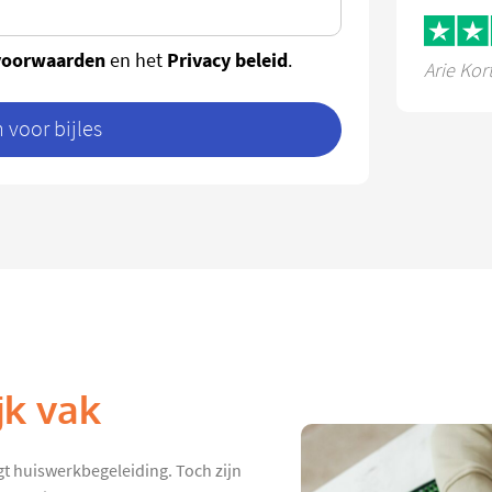
voorwaarden
Privacy beleid
en het
.
Arie Kor
voor bijles
jk vak
gt huiswerkbegeleiding. Toch zijn