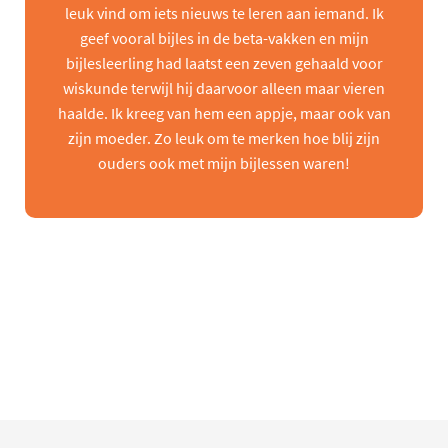
leuk vind om iets nieuws te leren aan iemand. Ik
geef vooral bijles in de beta-vakken en mijn
bijlesleerling had laatst een zeven gehaald voor
wiskunde terwijl hij daarvoor alleen maar vieren
haalde. Ik kreeg van hem een appje, maar ook van
zijn moeder. Zo leuk om te merken hoe blij zijn
ouders ook met mijn bijlessen waren!