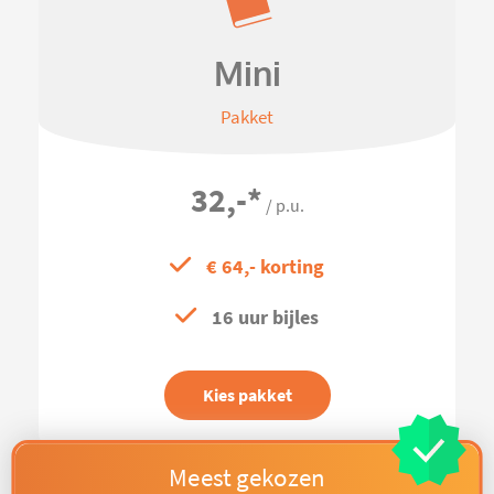
Mini
Pakket
32,-
*
/ p.u.
€ 64,- korting
16 uur bijles
Kies pakket