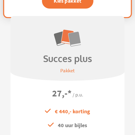
Kies pakket
Succes plus
Pakket
27,-
*
/ p.u.
€ 440,- korting
40 uur bijles