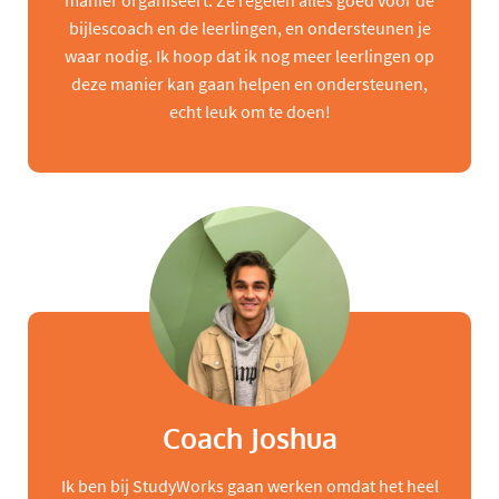
manier organiseert. Ze regelen alles goed voor de
bijlescoach en de leerlingen, en ondersteunen je
waar nodig. Ik hoop dat ik nog meer leerlingen op
deze manier kan gaan helpen en ondersteunen,
echt leuk om te doen!
Coach Joshua
Ik ben bij StudyWorks gaan werken omdat het heel