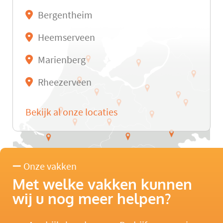
Bergentheim
Heemserveen
Marienberg
Rheezerveen
Bekijk al onze locaties
Onze vakken
Met welke vakken kunnen
wij u nog meer helpen?