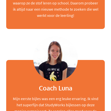
waarop ze de stof leren op school. Daarom probeer
ik altijd naar een nieuwe methode te zoeken die wel
werkt voor de leerling!
Coach Luna
Mijn eerste bijles was een erg leuke ervaring. Ik vind
het superfijn dat StudyWorks bijlessen op deze