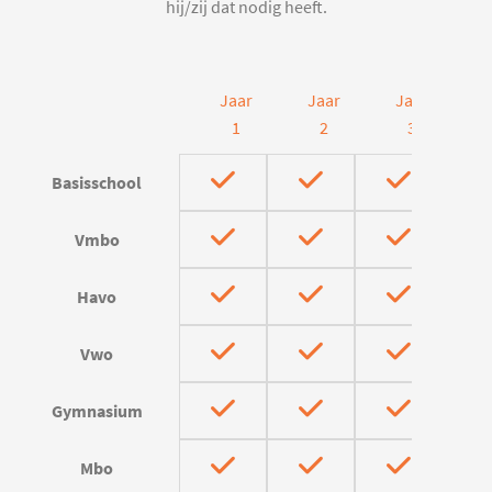
hij/zij dat nodig heeft.
Jaar
Jaar
Jaar
J
1
2
3
Basisschool
Vmbo
Havo
Vwo
Gymnasium
Mbo