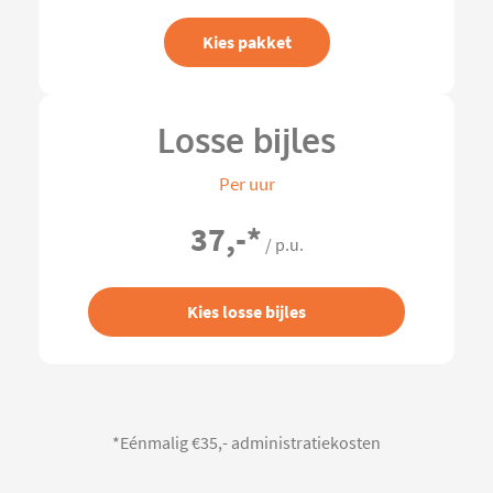
Kies pakket
Losse bijles
Per uur
37,-
*
/ p.u.
Kies losse bijles
*Eénmalig €35,- administratiekosten