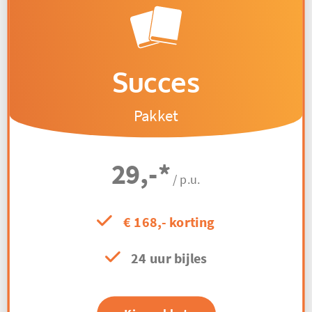
Succes
Pakket
29,-
*
/ p.u.
€ 168,- korting
24 uur bijles