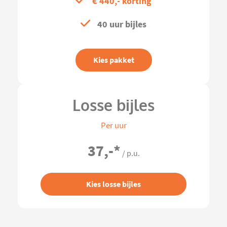
€ 440,- korting
40 uur bijles
Kies pakket
Losse bijles
Per uur
37,-
*
/ p.u.
Kies losse bijles