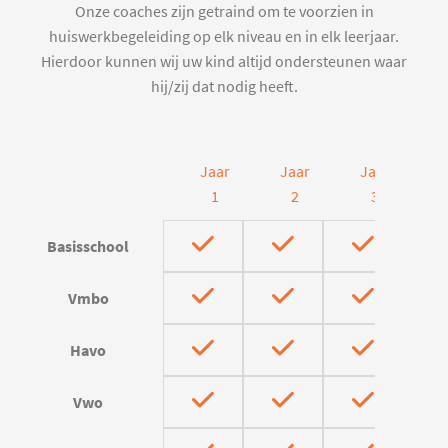
Onze coaches zijn getraind om te voorzien in
huiswerkbegeleiding op elk niveau en in elk leerjaar.
Hierdoor kunnen wij uw kind altijd ondersteunen waar
hij/zij dat nodig heeft.
Jaar
Jaar
Jaar
J
1
2
3
Basisschool
Vmbo
Havo
Vwo