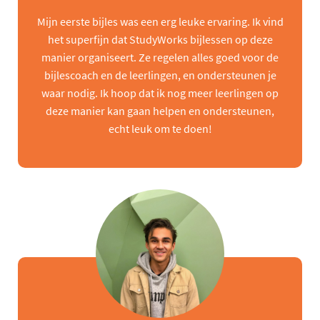
Mijn eerste bijles was een erg leuke ervaring. Ik vind
het superfijn dat StudyWorks bijlessen op deze
manier organiseert. Ze regelen alles goed voor de
bijlescoach en de leerlingen, en ondersteunen je
waar nodig. Ik hoop dat ik nog meer leerlingen op
deze manier kan gaan helpen en ondersteunen,
echt leuk om te doen!