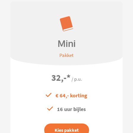
Mini
Pakket
32,-
*
/ p.u.
€ 64,- korting
16 uur bijles
Kies pakket