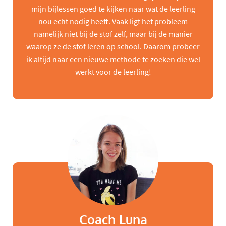
mijn bijlessen goed te kijken naar wat de leerling
nou echt nodig heeft. Vaak ligt het probleem
namelijk niet bij de stof zelf, maar bij de manier
waarop ze de stof leren op school. Daarom probeer
ik altijd naar een nieuwe methode te zoeken die wel
werkt voor de leerling!
Coach Luna