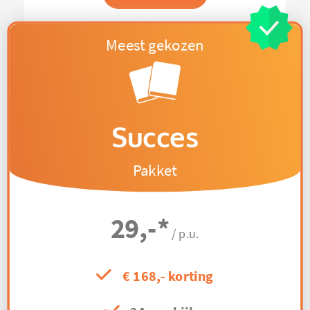
Succes
Pakket
29,-
*
/ p.u.
€ 168,- korting