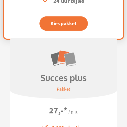
24 uur bijles
Kies pakket
Succes plus
Pakket
27,-
*
/ p.u.