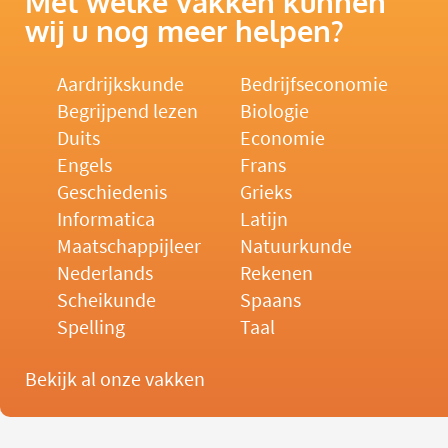
Met welke vakken kunnen
wij u nog meer helpen?
Aardrijkskunde
Bedrijfseconomie
Begrijpend lezen
Biologie
Duits
Economie
Engels
Frans
Geschiedenis
Grieks
Informatica
Latijn
Maatschappijleer
Natuurkunde
Nederlands
Rekenen
Scheikunde
Spaans
Spelling
Taal
Bekijk al onze vakken