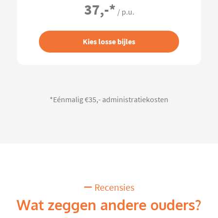
37,-
*
/ p.u.
Kies losse bijles
*Eénmalig €35,- administratiekosten
Recensies
Wat zeggen andere ouders?