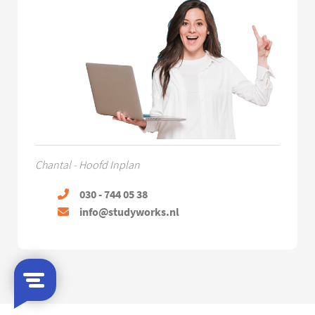
Chantal - Hoofd Inplan
030 - 744 05 38
info@studyworks.nl