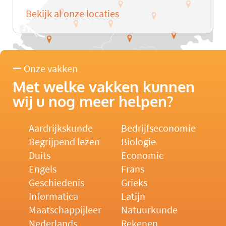
Bekijk al onze locaties
Onze vakken
Met welke vakken kunnen
wij u nog meer helpen?
Aardrijkskunde
Bedrijfseconomie
Begrijpend lezen
Biologie
Duits
Economie
Engels
Frans
Geschiedenis
Grieks
Informatica
Latijn
Maatschappijleer
Natuurkunde
Nederlands
Rekenen