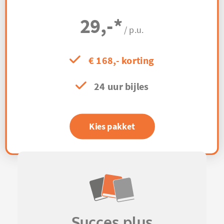
29,-
*
/ p.u.
€ 168,- korting
24 uur bijles
Kies pakket
Succes plus