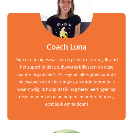
Coach Luna
Mijn eerste bijles was een erg leuke ervaring. Ik vind
het superfijn dat StudyWorks bijlessen op deze
manier organiseert. Ze regelen alles goed voor de
bijlescoach en de leerlingen, en ondersteunen je
waar nodig. Ik hoop dat ik nog meer leerlingen op
deze manier kan gaan helpen en ondersteunen,
echt leuk om te doen!