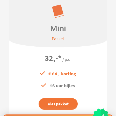
Mini
Pakket
32,-
*
/ p.u.
€ 64,- korting
16 uur bijles
Kies pakket