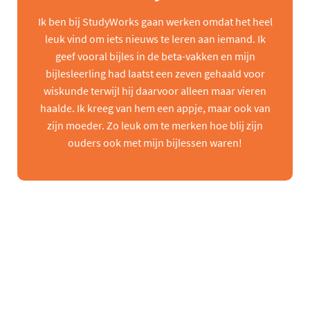
Ik ben bij StudyWorks gaan werken omdat het heel
leuk vind om iets nieuws te leren aan iemand. Ik
geef vooral bijles in de beta-vakken en mijn
bijlesleerling had laatst een zeven gehaald voor
wiskunde terwijl hij daarvoor alleen maar vieren
haalde. Ik kreeg van hem een appje, maar ook van
zijn moeder. Zo leuk om te merken hoe blij zijn
ouders ook met mijn bijlessen waren!