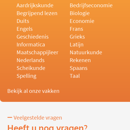
Aardrijkskunde
Bedrijfseconomie
Begrijpend lezen
Biologie
Duits
Economie
Engels
Frans
Geschiedenis
Grieks
Informatica
Latijn
Maatschappijleer
Natuurkunde
Nederlands
Rekenen
Scheikunde
Spaans
Spelling
Taal
Bekijk al onze vakken
Veelgestelde vragen
Heeft u nog vragen?