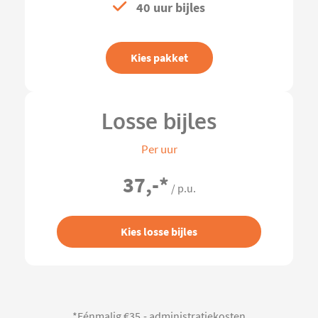
40 uur bijles
Kies pakket
Losse bijles
Per uur
37,-
*
/ p.u.
Kies losse bijles
*Eénmalig €35,- administratiekosten