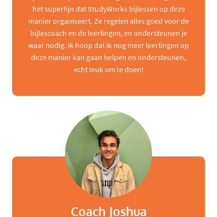
het superfijn dat StudyWorks bijlessen op deze
manier organiseert. Ze regelen alles goed voor de
bijlescoach en de leerlingen, en ondersteunen je
waar nodig. Ik hoop dat ik nog meer leerlingen op
deze manier kan gaan helpen en ondersteunen,
echt leuk om te doen!
Coach Joshua