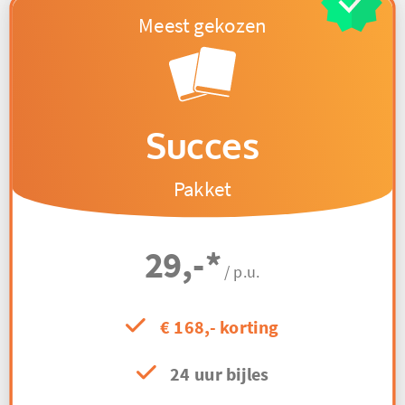
Succes
Pakket
29,-
*
/ p.u.
€ 168,- korting
24 uur bijles