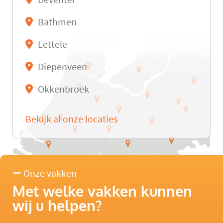
Bathmen
Lettele
Diepenveen
Okkenbroek
Bekijk al onze locaties
Onze vakken
Met welke vakken kunnen
wij u helpen?