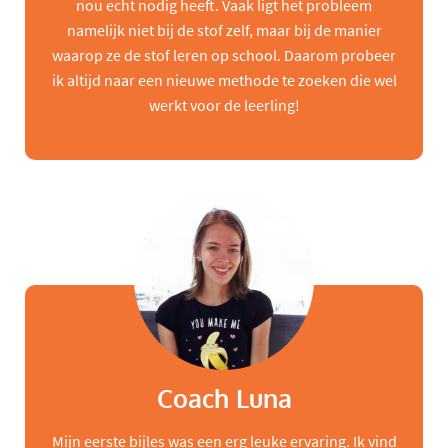
nou echt nodig heeft. Vaak ligt het probleem
namelijk niet bij de stof zelf, maar bij de manier
waarop ze de stof leren op school. Daarom probeer
ik altijd naar een nieuwe methode te zoeken die wel
werkt voor de leerling!
Coach Luna
Mijn eerste bijles was een erg leuke ervaring. Ik vind