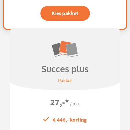
Kies pakket
Succes plus
Pakket
27,-
*
/ p.u.
€ 440,- korting