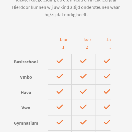
huiswerkbegeleiding op elk niveau en in elk leerjaar.
Hierdoor kunnen wij uw kind altijd ondersteunen waar
hij/zij dat nodig heeft.
Jaar
Jaar
Jaar
J
1
2
3
Basisschool
Vmbo
Havo
Vwo
Gymnasium