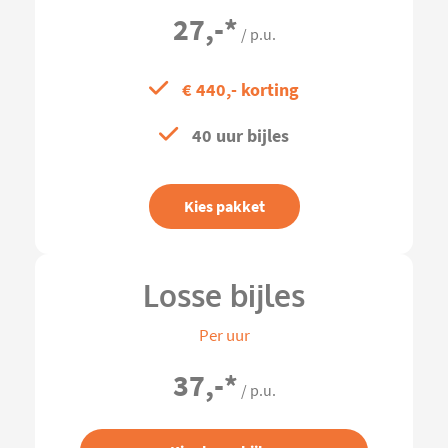
27,-
*
/ p.u.
€ 440,- korting
40 uur bijles
Kies pakket
Losse bijles
Per uur
37,-
*
/ p.u.