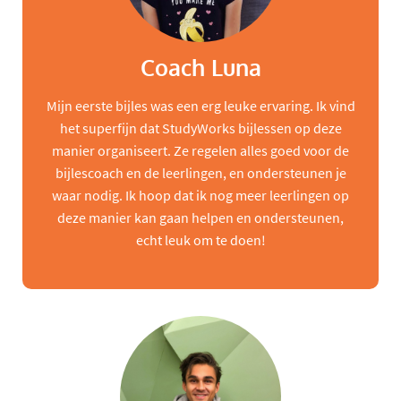
Coach Luna
Mijn eerste bijles was een erg leuke ervaring. Ik vind
het superfijn dat StudyWorks bijlessen op deze
manier organiseert. Ze regelen alles goed voor de
bijlescoach en de leerlingen, en ondersteunen je
waar nodig. Ik hoop dat ik nog meer leerlingen op
deze manier kan gaan helpen en ondersteunen,
echt leuk om te doen!