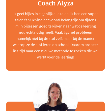
Coach Alyza
Ik geef bijles in eigenlijk alle talen, ik ben een super
talen fan! Ik vind het vooral belangrijk om tijdens
mijn bijlessen goed te kijken naar wat de leerling
nou echt nodig heeft. Vaak ligt het probleem
namelijk niet bij de stof zelf, maar bij de manier
waarop ze de stof leren op school. Daarom probeer
ik altijd naar een nieuwe methode te zoeken die wel
werkt voor de leerling!