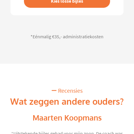
Kies losse bijles
*Eénmalig €35,- administratiekosten
Recensies
Wat zeggen andere ouders?
Maarten Koopmans
“Uitstekende bijles gehad voor mijn zoon. De coach was