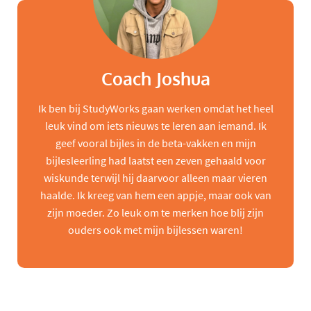
Coach Joshua
Ik ben bij StudyWorks gaan werken omdat het heel
leuk vind om iets nieuws te leren aan iemand. Ik
geef vooral bijles in de beta-vakken en mijn
bijlesleerling had laatst een zeven gehaald voor
wiskunde terwijl hij daarvoor alleen maar vieren
haalde. Ik kreeg van hem een appje, maar ook van
zijn moeder. Zo leuk om te merken hoe blij zijn
ouders ook met mijn bijlessen waren!