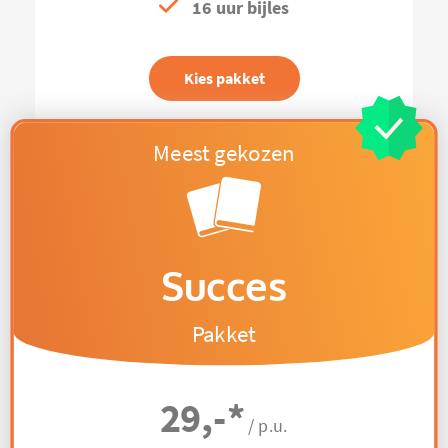
16 uur bijles
Kies pakket
Succes
Pakket
29,-
*
/ p.u.