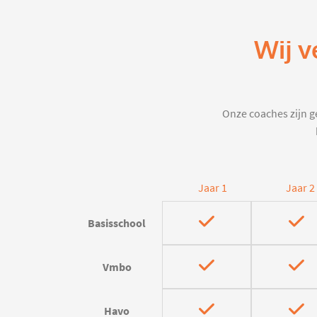
Wij v
Onze coaches zijn ge
Jaar 1
Jaar 2
Basisschool
Vmbo
Havo