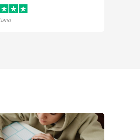
tland