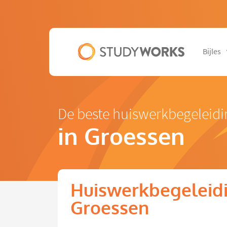
Bijles
De beste huiswerkbegeleidi
in Groessen
Huiswerkbegeleidi
Groessen