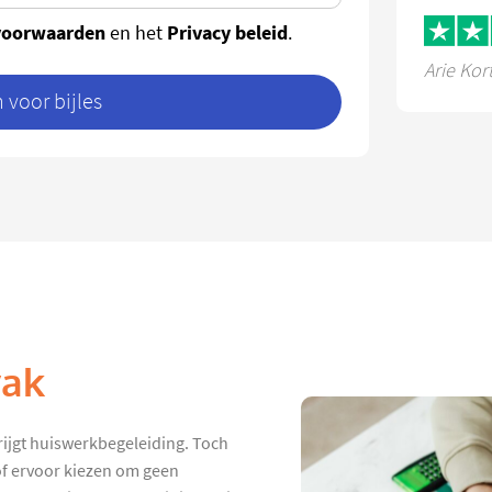
voorwaarden
Privacy beleid
en het
.
Arie Kor
voor bijles
vak
rijgt huiswerkbegeleiding. Toch
 of ervoor kiezen om geen