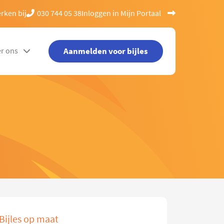
rken bij
030 744 05 38
Inloggen in Mijn Portaal
Aanmelden voor bijles
r ons
Bijles op maat