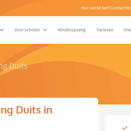
Hoe werkt het?
Contact
We
Voor scholen
Kinderopvang
Tarieven
Ove
ng Duits
ng Duits in