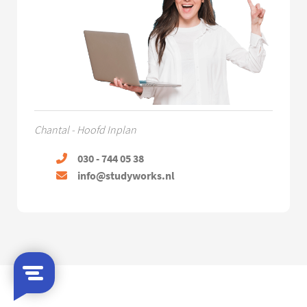
Chantal - Hoofd Inplan
030 - 744 05 38
info@studyworks.nl