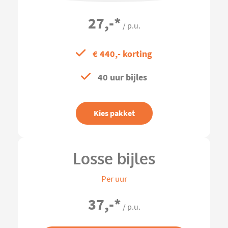
27,-
*
/ p.u.
€ 440,- korting
40 uur bijles
Kies pakket
Losse bijles
Per uur
37,-
*
/ p.u.