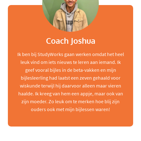
Coach Joshua
Ik ben bij StudyWorks gaan werken omdat het heel
leuk vind om iets nieuws te leren aan iemand. Ik
geef vooral bijles in de beta-vakken en mijn
bijlesleerling had laatst een zeven gehaald voor
wiskunde terwijl hij daarvoor alleen maar vieren
haalde. Ik kreeg van hem een appje, maar ook van
zijn moeder. Zo leuk om te merken hoe blij zijn
ouders ook met mijn bijlessen waren!