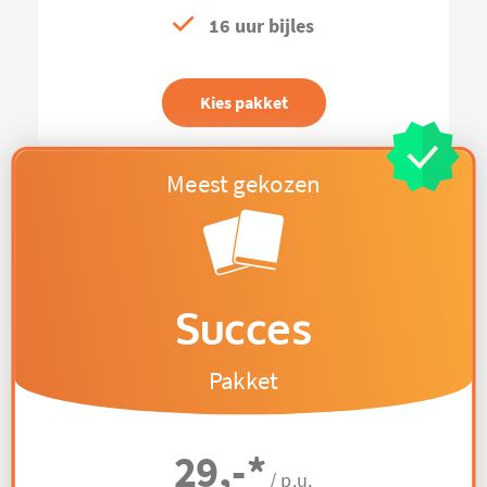
16 uur bijles
Kies pakket
Succes
Pakket
29,-
*
/ p.u.