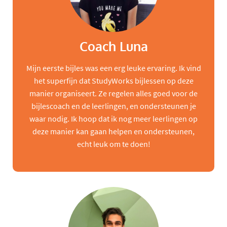
Coach Luna
Mijn eerste bijles was een erg leuke ervaring. Ik vind
het superfijn dat StudyWorks bijlessen op deze
manier organiseert. Ze regelen alles goed voor de
bijlescoach en de leerlingen, en ondersteunen je
waar nodig. Ik hoop dat ik nog meer leerlingen op
deze manier kan gaan helpen en ondersteunen,
echt leuk om te doen!