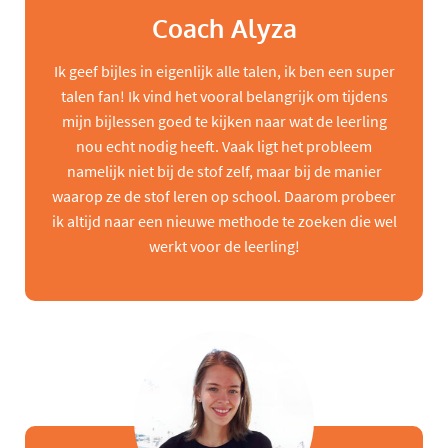
Coach Alyza
Ik geef bijles in eigenlijk alle talen, ik ben een super
talen fan! Ik vind het vooral belangrijk om tijdens
mijn bijlessen goed te kijken naar wat de leerling
nou echt nodig heeft. Vaak ligt het probleem
namelijk niet bij de stof zelf, maar bij de manier
waarop ze de stof leren op school. Daarom probeer
ik altijd naar een nieuwe methode te zoeken die wel
werkt voor de leerling!