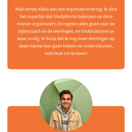
Mijn eerste bijles was een erg leuke ervaring. Ik vind
het superfijn dat StudyWorks bijlessen op deze
manier organiseert. Ze regelen alles goed voor de
bijlescoach en de leerlingen, en ondersteunen je
waar nodig. Ik hoop dat ik nog meer leerlingen op
deze manier kan gaan helpen en ondersteunen,
echt leuk om te doen!