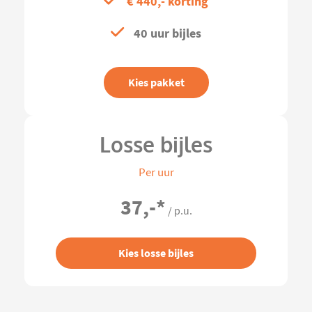
€ 440,- korting
40 uur bijles
Kies pakket
Losse bijles
Per uur
37,-
*
/ p.u.
Kies losse bijles