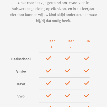
Onze coaches zijn getraind om te voorzien in
huiswerkbegeleiding op elk niveau en in elk leerjaar.
Hierdoor kunnen wij uw kind altijd ondersteunen waar
hij/zij dat nodig heeft.
Jaar
Jaar
Jaar
J
1
2
3
Basisschool
Vmbo
Havo
Vwo