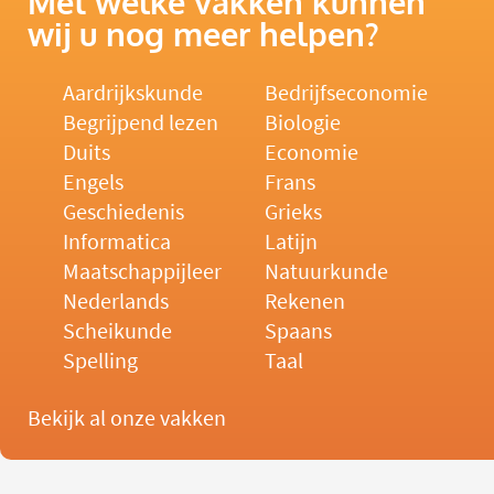
Met welke vakken kunnen
wij u nog meer helpen?
Aardrijkskunde
Bedrijfseconomie
Begrijpend lezen
Biologie
Duits
Economie
Engels
Frans
Geschiedenis
Grieks
Informatica
Latijn
Maatschappijleer
Natuurkunde
Nederlands
Rekenen
Scheikunde
Spaans
Spelling
Taal
Bekijk al onze vakken