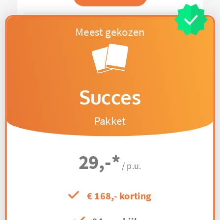
Succes
Pakket
29,-
*
/ p.u.
€ 168,- korting