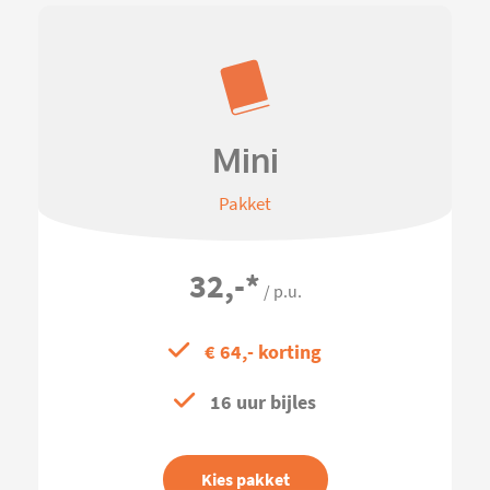
Mini
Pakket
32,-
*
/ p.u.
€ 64,- korting
16 uur bijles
Kies pakket