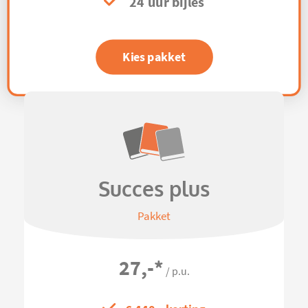
24 uur bijles
Kies pakket
Succes plus
Pakket
27,-
*
/ p.u.