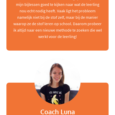
mijn bijlessen goed te kijken naar wat de leerling
nou echt nodig heeft. Vaak ligt het probleem
namelijk niet bij de stof zelf, maar bij de manier
waarop ze de stof leren op school. Daarom probeer
ik altijd naar een nieuwe methode te zoeken die wel
werkt voor de leerling!
Coach Luna