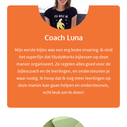
Coach Luna
Mijn eerste bijles was een erg leuke ervaring. Ik vind
het superfijn dat StudyWorks bijlessen op deze
manier organiseert. Ze regelen alles goed voor de
bijlescoach en de leerlingen, en ondersteunen je
waar nodig. Ik hoop dat ik nog meer leerlingen op
deze manier kan gaan helpen en ondersteunen,
echt leuk om te doen!