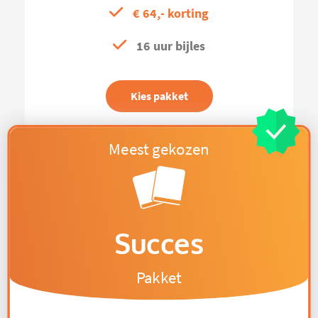
€ 64,- korting
16 uur bijles
Kies pakket
Succes
Pakket