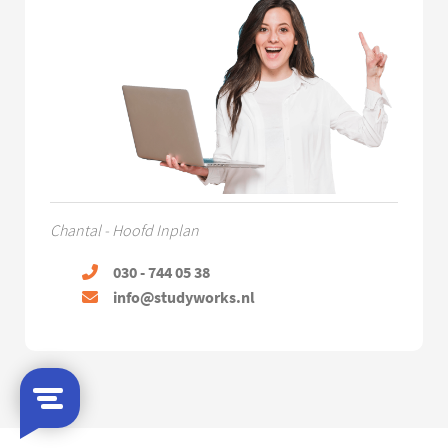
Chantal - Hoofd Inplan
030 - 744 05 38
info@studyworks.nl