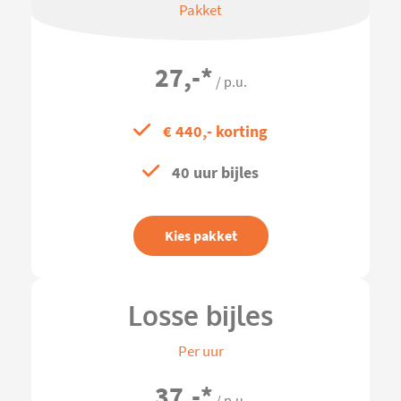
Pakket
27,-
*
/ p.u.
€ 440,- korting
40 uur bijles
Kies pakket
Losse bijles
Per uur
37,-
*