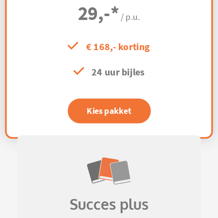
29,-
*
/ p.u.
€ 168,- korting
24 uur bijles
Kies pakket
Succes plus