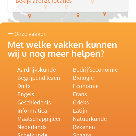
Bekijk al onze locaties
Onze vakken
Met welke vakken kunnen
wij u nog meer helpen?
Aardrijkskunde
Bedrijfseconomie
Begrijpend lezen
Biologie
Duits
Economie
Engels
Frans
Geschiedenis
Grieks
Informatica
Latijn
Maatschappijleer
Natuurkunde
Nederlands
Rekenen
Scheikunde
Spaans