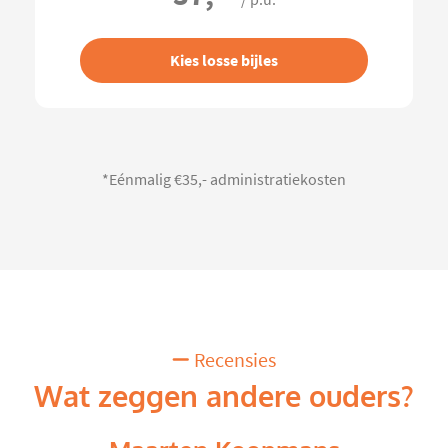
/ p.u.
Kies losse bijles
*Eénmalig €35,- administratiekosten
Recensies
Wat zeggen andere ouders?