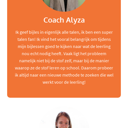
Coach Alyza
Ik geef bijles in eigenlijk alle talen, ik ben een super
talen fan! Ik vind het vooral belangrijk om tijdens
mijn bijlessen goed te kijken naar wat de leerling
nou echt nodig heeft. Vaak ligt het probleem
namelijk niet bij de stof zelf, maar bij de manier
waarop ze de stof leren op school. Daarom probeer
ik altijd naar een nieuwe methode te zoeken die wel
werkt voor de leerling!