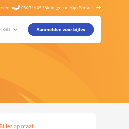
rken bij
030 744 05 38
Inloggen in Mijn Portaal
Aanmelden voor bijles
r ons
Bijles op maat