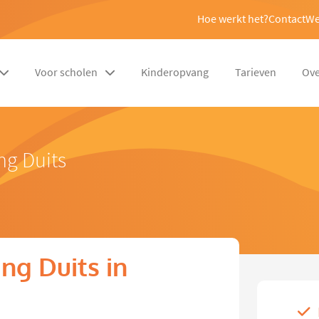
Hoe werkt het?
Contact
We
Voor scholen
Kinderopvang
Tarieven
Ove
ng Duits
ng Duits in