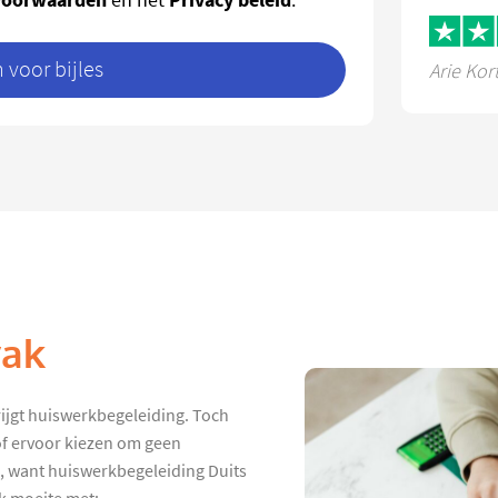
voor bijles
Arie Kor
vak
rijgt huiswerkbegeleiding. Toch
 of ervoor kiezen om geen
, want huiswerkbegeleiding Duits