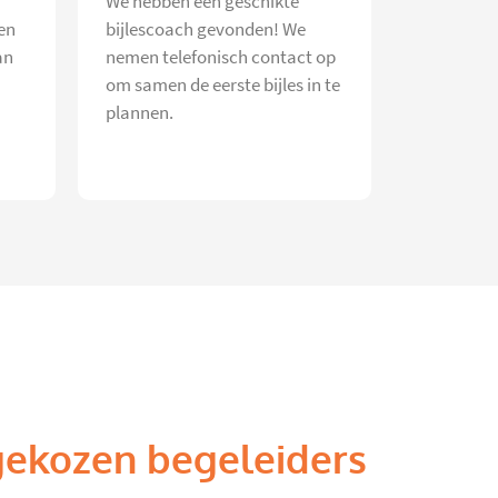
We hebben een geschikte
en
bijlescoach gevonden! We
an
nemen telefonisch contact op
om samen de eerste bijles in te
plannen.
gekozen begeleiders