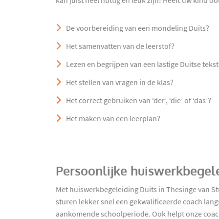
kan juist heel nuttig en leuk zijn! Heeft uw kind o
De voorbereiding van een mondeling Duits?
Het samenvatten van de leerstof?
Lezen en begrijpen van een lastige Duitse tekst
Het stellen van vragen in de klas?
Het correct gebruiken van ‘der’, ‘die’ of ‘das’?
Het maken van een leerplan?
Persoonlijke huiswerkbegele
Met huiswerkbegeleiding Duits in Thesinge van S
sturen lekker snel een gekwalificeerde coach lang
aankomende schoolperiode. Ook helpt onze coach u