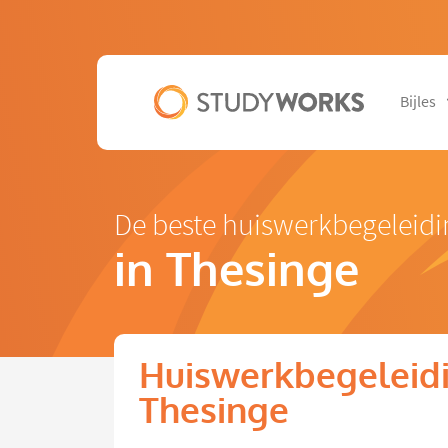
Bijles
De beste huiswerkbegeleidi
in Thesinge
Huiswerkbegeleidi
Thesinge