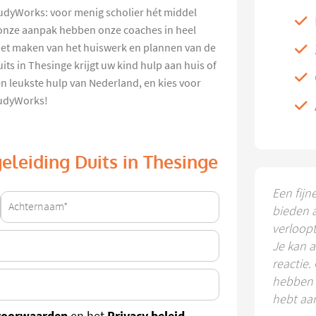
udyWorks: voor menig scholier hét middel
onze aanpak hebben onze coaches in heel
het maken van het huiswerk en plannen van de
s in Thesinge krijgt uw kind hulp aan huis of
 en leukste hulp van Nederland, en kies voor
tudyWorks!
eleiding Duits in Thesinge
Een fijn
bieden 
verloop
Je kan a
reactie.
hebben k
hebt aa
voorwaarden
Privacy beleid
en het
.