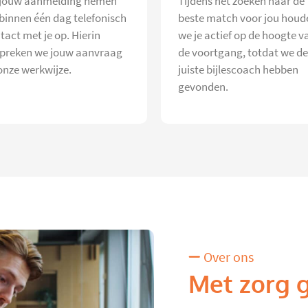
jouw aanmelding nemen
Tijdens het zoeken naar de
 binnen één dag telefonisch
beste match voor jou houd
tact met je op. Hierin
we je actief op de hoogte v
preken we jouw aanvraag
de voortgang, totdat we de
onze werkwijze.
juiste bijlescoach hebben
gevonden.
Over ons
Met zorg 