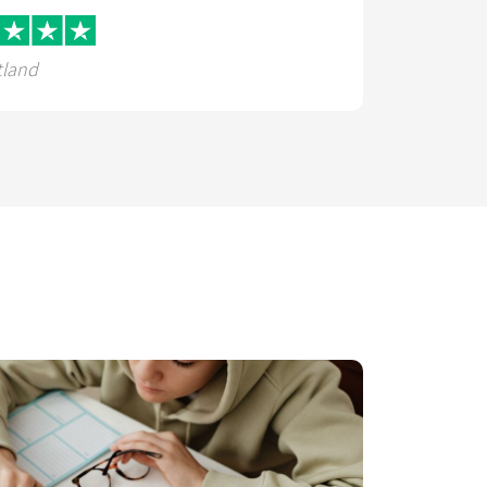
tland