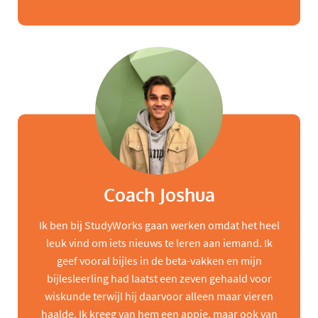
Coach Joshua
Ik ben bij StudyWorks gaan werken omdat het heel
leuk vind om iets nieuws te leren aan iemand. Ik
geef vooral bijles in de beta-vakken en mijn
bijlesleerling had laatst een zeven gehaald voor
wiskunde terwijl hij daarvoor alleen maar vieren
haalde. Ik kreeg van hem een appje, maar ook van