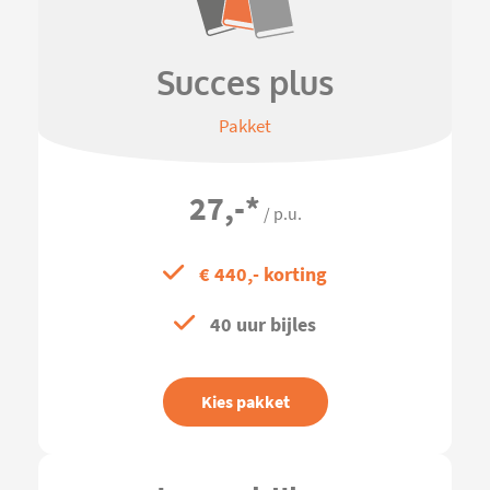
Succes plus
Pakket
27,-
*
/ p.u.
€ 440,- korting
40 uur bijles
Kies pakket