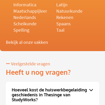
Informatica
Latijn
Maatschappijleer
Natuurkunde
Nederlands
Rekenen
Scheikunde
Spaans
Spelling
Taal
Bekijk al onze vakken
Veelgestelde vragen
Heeft u nog vragen?
Hoeveel kost de huiswerkbegeleiding
geschiedenis in Thesinge van
StudyWorks?