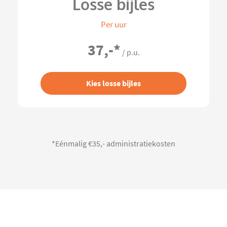
Losse bijles
Per uur
37,-
*
/ p.u.
Kies losse bijles
*Eénmalig €35,- administratiekosten