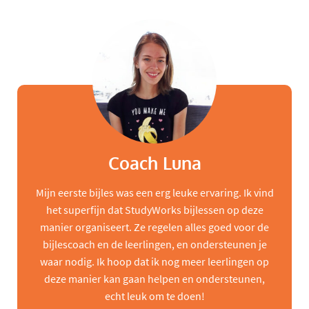
Coach Luna
Mijn eerste bijles was een erg leuke ervaring. Ik vind
het superfijn dat StudyWorks bijlessen op deze
manier organiseert. Ze regelen alles goed voor de
bijlescoach en de leerlingen, en ondersteunen je
waar nodig. Ik hoop dat ik nog meer leerlingen op
deze manier kan gaan helpen en ondersteunen,
echt leuk om te doen!