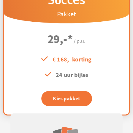
Succes
Pakket
29,-
*
/ p.u.
€ 168,- korting
24 uur bijles
Kies pakket