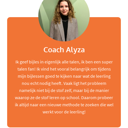
Coach Alyza
Ik geef bijles in eigenlijk alle talen, ik ben een super
talen fan! Ik vind het vooral belangrijk om tijdens
mijn bijlessen goed te kijken naar wat de leerling
nou echt nodig heeft. Vaak ligt het probleem
namelijk niet bij de stof zelf, maar bij de manier
waarop ze de stof leren op school. Daarom probeer
ik altijd naar een nieuwe methode te zoeken die wel
werkt voor de leerling!