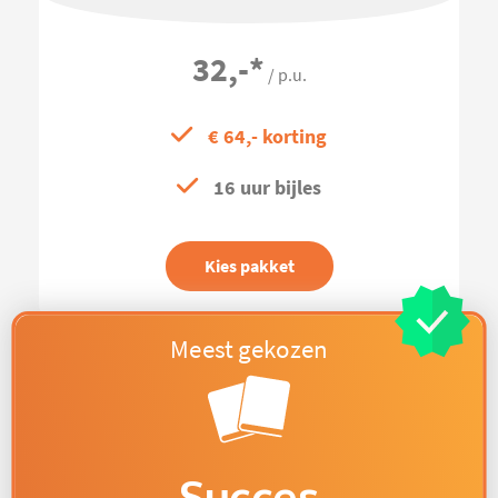
32,-
*
/ p.u.
€ 64,- korting
16 uur bijles
Kies pakket