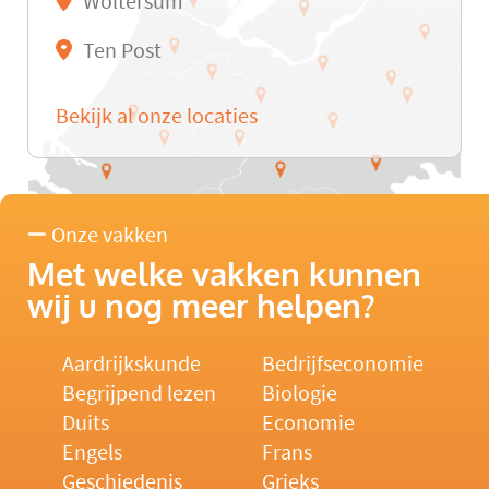
Woltersum
Ten Post
Bekijk al onze locaties
Onze vakken
Met welke vakken kunnen
wij u nog meer helpen?
Aardrijkskunde
Bedrijfseconomie
Begrijpend lezen
Biologie
Duits
Economie
Engels
Frans
Geschiedenis
Grieks