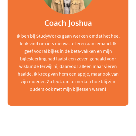
Coach Joshua
Ik ben bij StudyWorks gaan werken omdat het heel
leuk vind om iets nieuws te leren aan iemand. Ik
geef vooral bijles in de beta-vakken en mijn
bijlesleerling had laatst een zeven gehaald voor
wiskunde terwijl hij daarvoor alleen maar vieren
haalde. Ik kreeg van hem een appje, maar ook van
zijn moeder. Zo leuk om te merken hoe blij zijn
ouders ook met mijn bijlessen waren!