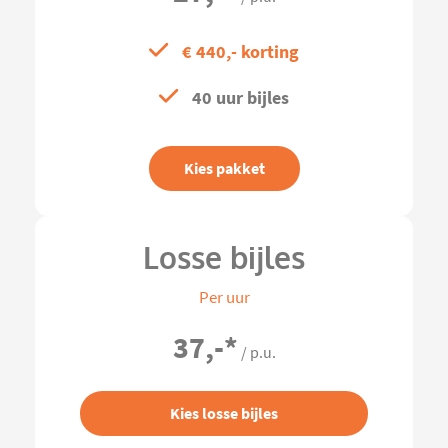
€ 440,- korting
40 uur bijles
Kies pakket
Losse bijles
Per uur
37,-
*
/ p.u.
Kies losse bijles