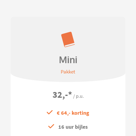
Mini
Pakket
32,-
*
/ p.u.
€ 64,- korting
16 uur bijles