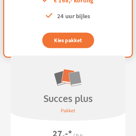
€ 168,- korting
24 uur bijles
Kies pakket
Succes plus
Pakket
27,-
*
/ p.u.