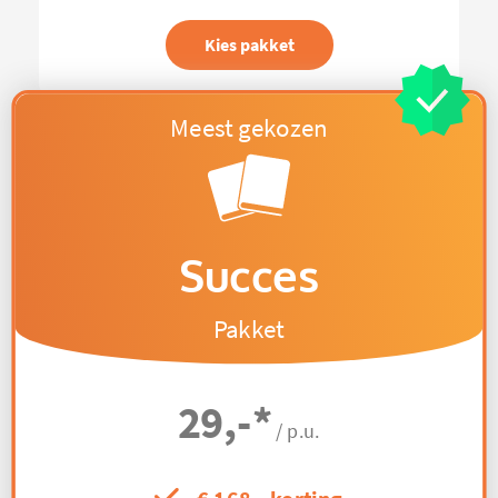
Kies pakket
Succes
Pakket
29,-
*
/ p.u.