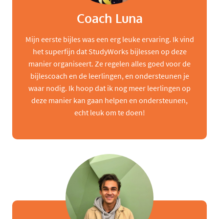
Coach Luna
Mijn eerste bijles was een erg leuke ervaring. Ik vind
het superfijn dat StudyWorks bijlessen op deze
manier organiseert. Ze regelen alles goed voor de
bijlescoach en de leerlingen, en ondersteunen je
waar nodig. Ik hoop dat ik nog meer leerlingen op
deze manier kan gaan helpen en ondersteunen,
echt leuk om te doen!