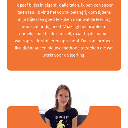
Ik geef bijles in eigenlijk alle talen, ik ben een super
talen fan! Ik vind het vooral belangrijk om tijdens
mijn bijlessen goed te kijken naar wat de leerling
nou echt nodig heeft. Vaak ligt het probleem
namelijk niet bij de stof zelf, maar bij de manier
waarop ze de stof leren op school. Daarom probeer
ik altijd naar een nieuwe methode te zoeken die wel
werkt voor de leerling!