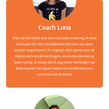
Coach Luna
Mijn eerste bijles was een erg leuke ervaring. Ik vind
het superfijn dat StudyWorks bijlessen op deze
manier organiseert. Ze regelen alles goed voor de
bijlescoach en de leerlingen, en ondersteunen je
waar nodig. Ik hoop dat ik nog meer leerlingen op
deze manier kan gaan helpen en ondersteunen,
echt leuk om te doen!