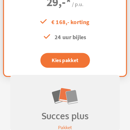
29,-
*
/ p.u.
€ 168,- korting
24 uur bijles
Kies pakket
Succes plus
Pakket