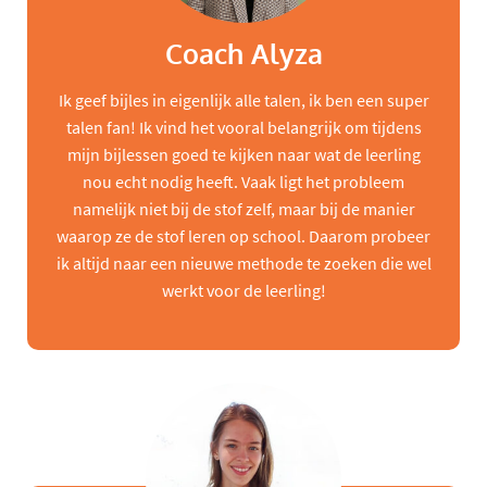
Coach Alyza
Ik geef bijles in eigenlijk alle talen, ik ben een super
talen fan! Ik vind het vooral belangrijk om tijdens
mijn bijlessen goed te kijken naar wat de leerling
nou echt nodig heeft. Vaak ligt het probleem
namelijk niet bij de stof zelf, maar bij de manier
waarop ze de stof leren op school. Daarom probeer
ik altijd naar een nieuwe methode te zoeken die wel
werkt voor de leerling!