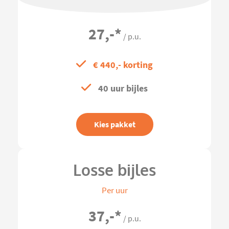
27,-
*
/ p.u.
€ 440,- korting
40 uur bijles
Kies pakket
Losse bijles
Per uur
37,-
*
/ p.u.