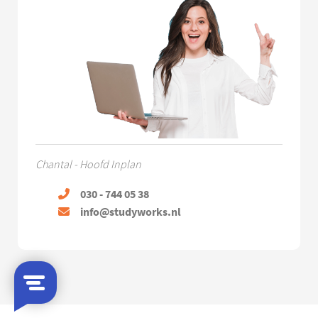
Chantal - Hoofd Inplan
030 - 744 05 38
info@studyworks.nl