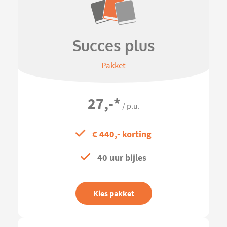
Succes plus
Pakket
27,-
*
/ p.u.
€ 440,- korting
40 uur bijles
Kies pakket