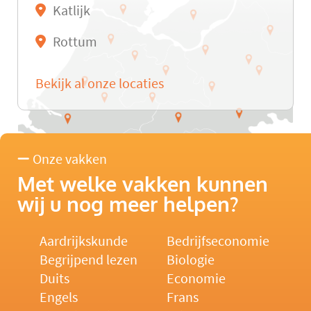
Katlijk
Rottum
Bekijk al onze locaties
Onze vakken
Met welke vakken kunnen
wij u nog meer helpen?
Aardrijkskunde
Bedrijfseconomie
Begrijpend lezen
Biologie
Duits
Economie
Engels
Frans