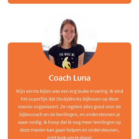
Coach Luna
Mijn eerste bijles was een erg leuke ervaring. Ik vind
het superfijn dat StudyWorks bijlessen op deze
manier organiseert. Ze regelen alles goed voor de
bijlescoach en de leerlingen, en ondersteunen je
waar nodig. Ik hoop dat ik nog meer leerlingen op
deze manier kan gaan helpen en ondersteunen,
echt leuk om te doen!