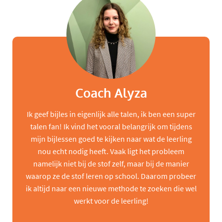
Coach Alyza
Ik geef bijles in eigenlijk alle talen, ik ben een super
talen fan! Ik vind het vooral belangrijk om tijdens
mijn bijlessen goed te kijken naar wat de leerling
nou echt nodig heeft. Vaak ligt het probleem
namelijk niet bij de stof zelf, maar bij de manier
waarop ze de stof leren op school. Daarom probeer
ik altijd naar een nieuwe methode te zoeken die wel
werkt voor de leerling!