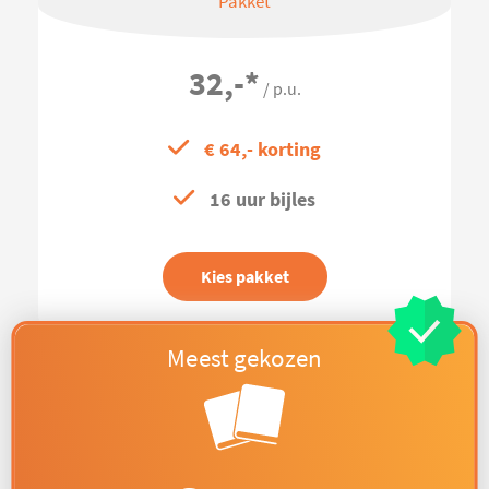
Pakket
32,-
*
/ p.u.
€ 64,- korting
16 uur bijles
Kies pakket