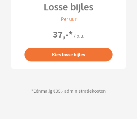
Losse bijles
Per uur
37,-
*
/ p.u.
Kies losse bijles
*Eénmalig €35,- administratiekosten