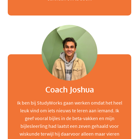
Coach Joshua
Ik ben bij StudyWorks gaan werken omdat het heel
leuk vind om iets nieuws te leren aan iemand. Ik
geef vooral bijles in de beta-vakken en mijn
bijlesleerling had laatst een zeven gehaald voor
wiskunde terwijl hij daarvoor alleen maar vieren