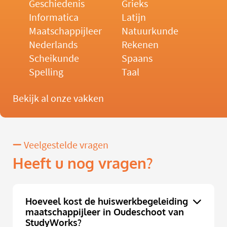
Geschiedenis
Grieks
Informatica
Latijn
Maatschappijleer
Natuurkunde
Nederlands
Rekenen
Scheikunde
Spaans
Spelling
Taal
Bekijk al onze vakken
Veelgestelde vragen
Heeft u nog vragen?
Hoeveel kost de huiswerkbegeleiding
maatschappijleer in Oudeschoot van
StudyWorks?