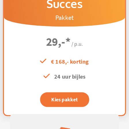
Succes
Pakket
29,-
*
/ p.u.
€ 168,- korting
24 uur bijles
Kies pakket