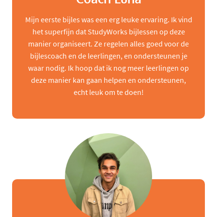
Mijn eerste bijles was een erg leuke ervaring. Ik vind
het superfijn dat StudyWorks bijlessen op deze
manier organiseert. Ze regelen alles goed voor de
bijlescoach en de leerlingen, en ondersteunen je
waar nodig. Ik hoop dat ik nog meer leerlingen op
deze manier kan gaan helpen en ondersteunen,
echt leuk om te doen!