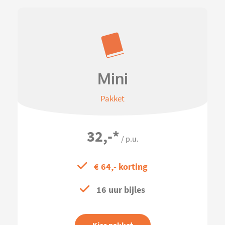
Mini
Pakket
32,-
*
/ p.u.
€ 64,- korting
16 uur bijles