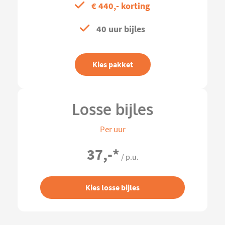
€ 440,- korting
40 uur bijles
Kies pakket
Losse bijles
Per uur
37,-
*
/ p.u.
Kies losse bijles