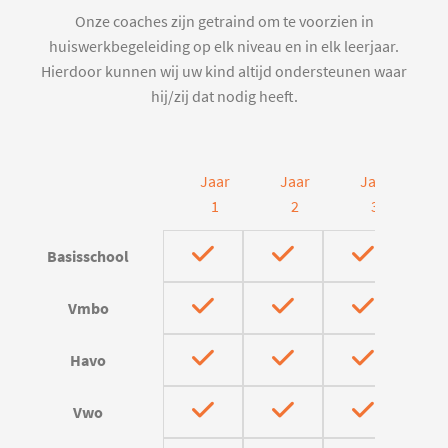
Onze coaches zijn getraind om te voorzien in
huiswerkbegeleiding op elk niveau en in elk leerjaar.
Hierdoor kunnen wij uw kind altijd ondersteunen waar
hij/zij dat nodig heeft.
Jaar
Jaar
Jaar
J
1
2
3
Basisschool
Vmbo
Havo
Vwo