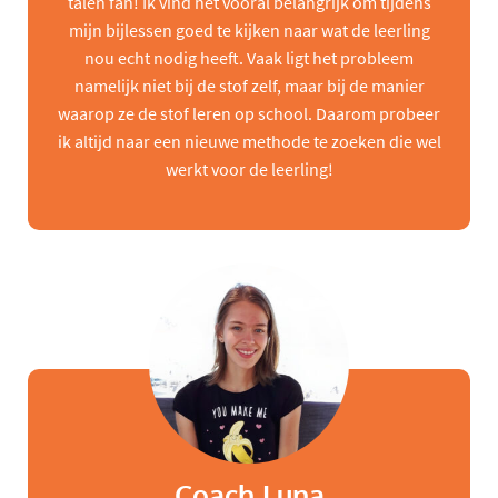
talen fan! Ik vind het vooral belangrijk om tijdens
mijn bijlessen goed te kijken naar wat de leerling
nou echt nodig heeft. Vaak ligt het probleem
namelijk niet bij de stof zelf, maar bij de manier
waarop ze de stof leren op school. Daarom probeer
ik altijd naar een nieuwe methode te zoeken die wel
werkt voor de leerling!
Coach Luna