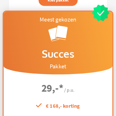
Kies pakket
Succes
Pakket
29,-
*
/ p.u.
€ 168,- korting