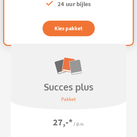
24 uur bijles
Kies pakket
Succes plus
Pakket
27,-
*
/ p.u.