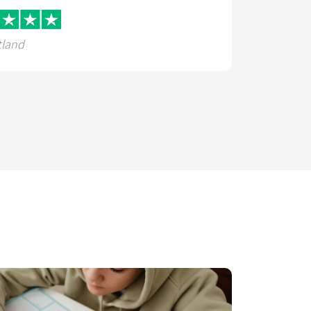
tland