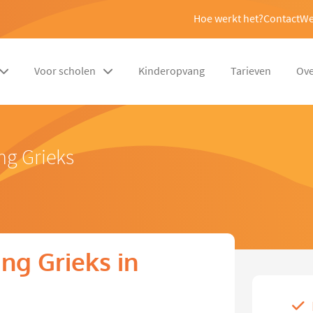
Hoe werkt het?
Contact
We
Voor scholen
Kinderopvang
Tarieven
Ove
ng Grieks
ng Grieks in