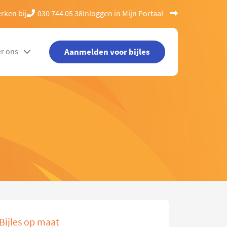
rken bij
030 744 05 38
Inloggen in Mijn Portaal
Aanmelden voor bijles
r ons
Bijles op maat