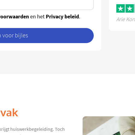
voorwaarden
Privacy beleid
en het
.
Arie Kor
voor bijles
 vak
 krijgt huiswerkbegeleiding. Toch