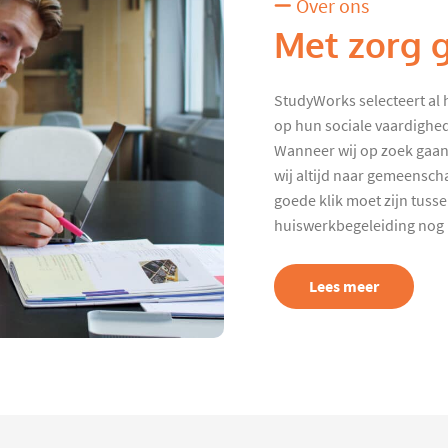
Over ons
Met zorg 
StudyWorks selecteert al 
op hun sociale vaardighed
Wanneer wij op zoek gaan
wij altijd naar gemeenscha
goede klik moet zijn tuss
huiswerkbegeleiding nog p
Lees meer