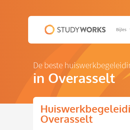
Bijles
De beste huiswerkbegeleidi
in Overasselt
Huiswerkbegeleidi
Overasselt