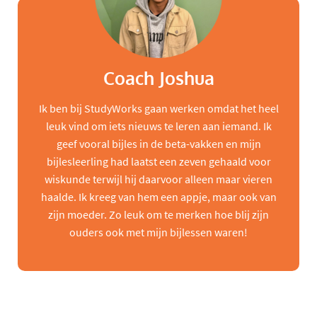
Coach Joshua
Ik ben bij StudyWorks gaan werken omdat het heel
leuk vind om iets nieuws te leren aan iemand. Ik
geef vooral bijles in de beta-vakken en mijn
bijlesleerling had laatst een zeven gehaald voor
wiskunde terwijl hij daarvoor alleen maar vieren
haalde. Ik kreeg van hem een appje, maar ook van
zijn moeder. Zo leuk om te merken hoe blij zijn
ouders ook met mijn bijlessen waren!