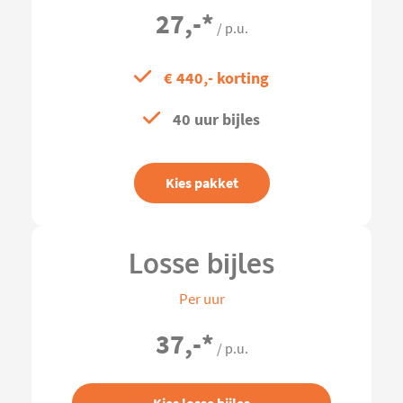
27,-
*
/ p.u.
€ 440,- korting
40 uur bijles
Kies pakket
Losse bijles
Per uur
37,-
*
/ p.u.