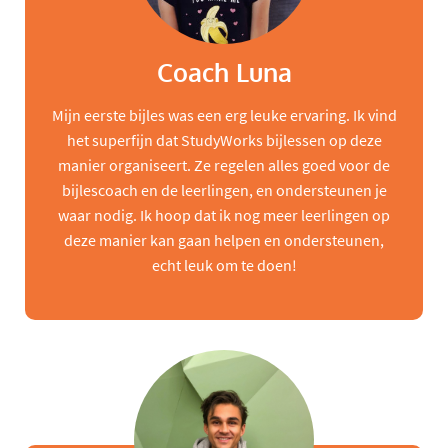
Coach Luna
Mijn eerste bijles was een erg leuke ervaring. Ik vind
het superfijn dat StudyWorks bijlessen op deze
manier organiseert. Ze regelen alles goed voor de
bijlescoach en de leerlingen, en ondersteunen je
waar nodig. Ik hoop dat ik nog meer leerlingen op
deze manier kan gaan helpen en ondersteunen,
echt leuk om te doen!