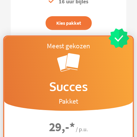
16 uur bijles
Kies pakket
Succes
Pakket
29,-
*
/ p.u.