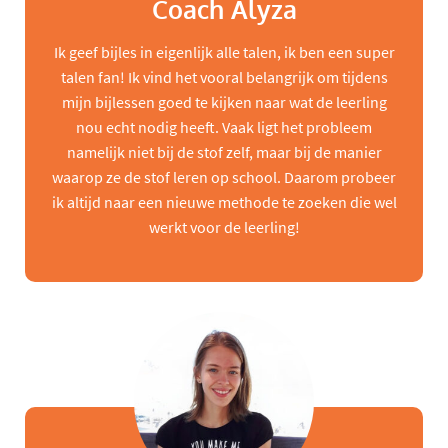
Coach Alyza
Ik geef bijles in eigenlijk alle talen, ik ben een super
talen fan! Ik vind het vooral belangrijk om tijdens
mijn bijlessen goed te kijken naar wat de leerling
nou echt nodig heeft. Vaak ligt het probleem
namelijk niet bij de stof zelf, maar bij de manier
waarop ze de stof leren op school. Daarom probeer
ik altijd naar een nieuwe methode te zoeken die wel
werkt voor de leerling!