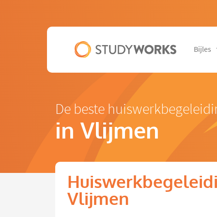
Bijles
De beste huiswerkbegeleidi
in Vlijmen
Huiswerkbegeleidi
Vlijmen