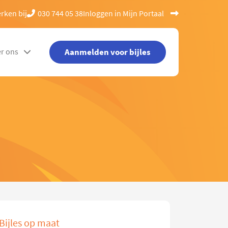
rken bij
030 744 05 38
Inloggen in Mijn Portaal
Aanmelden voor bijles
r ons
Bijles op maat