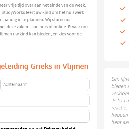
meer vrije tijd over aan het einde van de week.
n StudyWorks leert uw kind om het huiswerk
 handig in te plannen. Wij sturen na
et deze zaken - aan huis of online. Ervaar ook
lijmen uw kind kan bieden, en kies voor de
eleiding Grieks in Vlijmen
Een fijn
bieden 
verloop
Je kan a
reactie.
hebben k
hebt aa
voorwaarden
Privacy beleid
en het
.