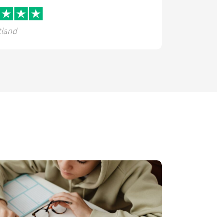
tland