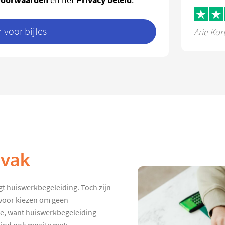
voor bijles
Arie Kor
 vak
jgt huiswerkbegeleiding. Toch zijn
rvoor kiezen om geen
de, want huiswerkbegeleiding