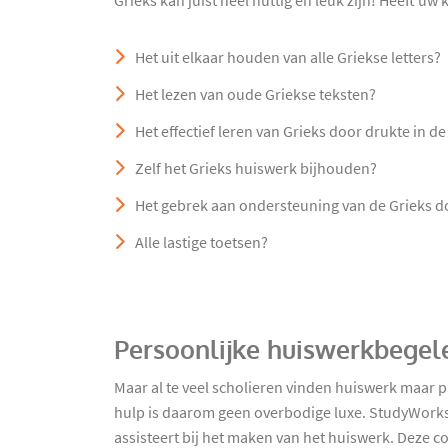
Grieks kan juist heel nuttig en leuk zijn! Heeft uw
Het uit elkaar houden van alle Griekse letters?
Het lezen van oude Griekse teksten?
Het effectief leren van Grieks door drukte in de
Zelf het Grieks huiswerk bijhouden?
Het gebrek aan ondersteuning van de Grieks d
Alle lastige toetsen?
Persoonlijke huiswerkbegele
Maar al te veel scholieren vinden huiswerk maar p
hulp is daarom geen overbodige luxe. StudyWorks h
assisteert bij het maken van het huiswerk. Deze c