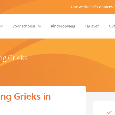
Hoe werkt het?
Contact
We
Voor scholen
Kinderopvang
Tarieven
Ove
ng Grieks
ng Grieks in