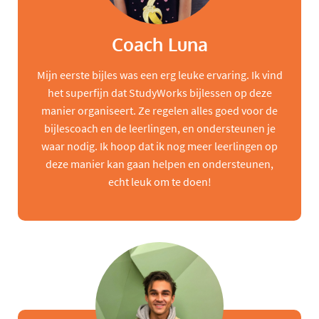
Coach Luna
Mijn eerste bijles was een erg leuke ervaring. Ik vind
het superfijn dat StudyWorks bijlessen op deze
manier organiseert. Ze regelen alles goed voor de
bijlescoach en de leerlingen, en ondersteunen je
waar nodig. Ik hoop dat ik nog meer leerlingen op
deze manier kan gaan helpen en ondersteunen,
echt leuk om te doen!