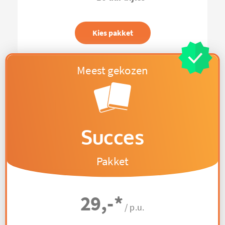
Kies pakket
Succes
Pakket
29,-
*
/ p.u.