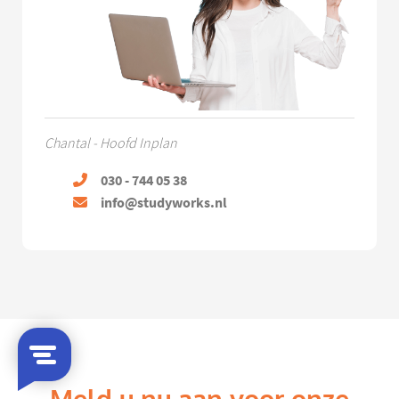
Chantal - Hoofd Inplan
030 - 744 05 38
info@studyworks.nl