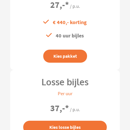
27,-
*
/ p.u.
€ 440,- korting
40 uur bijles
Kies pakket
Losse bijles
Per uur
37,-
*
/ p.u.
Kies losse bijles