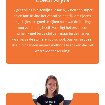
Coach Alyza
Ik geef bijles in eigenlijk alle talen, ik ben een super
talen fan! Ik vind het vooral belangrijk om tijdens
mijn bijlessen goed te kijken naar wat de leerling
nou echt nodig heeft. Vaak ligt het probleem
namelijk niet bij de stof zelf, maar bij de manier
waarop ze de stof leren op school. Daarom probeer
ik altijd naar een nieuwe methode te zoeken die wel
werkt voor de leerling!