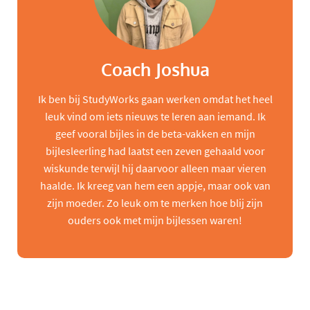
Coach Joshua
Ik ben bij StudyWorks gaan werken omdat het heel
leuk vind om iets nieuws te leren aan iemand. Ik
geef vooral bijles in de beta-vakken en mijn
bijlesleerling had laatst een zeven gehaald voor
wiskunde terwijl hij daarvoor alleen maar vieren
haalde. Ik kreeg van hem een appje, maar ook van
zijn moeder. Zo leuk om te merken hoe blij zijn
ouders ook met mijn bijlessen waren!