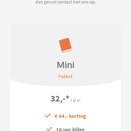
dan gerust contact met ons op.
Mini
Pakket
32,-
*
/ p.u.
€ 64,- korting
16 uur bijles