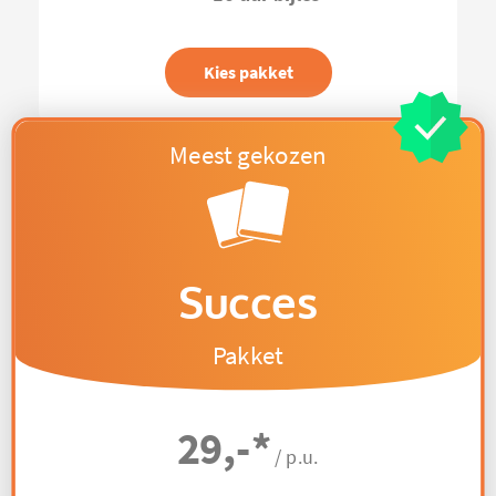
Kies pakket
Succes
Pakket
29,-
*
/ p.u.