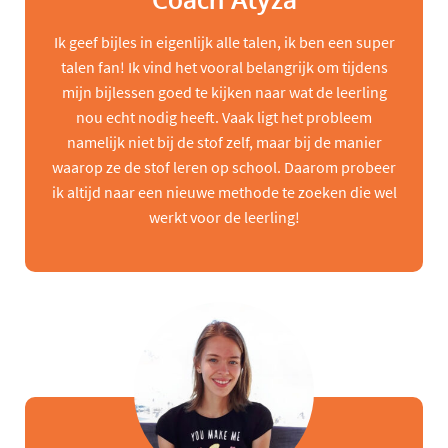
Coach Alyza
Ik geef bijles in eigenlijk alle talen, ik ben een super
talen fan! Ik vind het vooral belangrijk om tijdens
mijn bijlessen goed te kijken naar wat de leerling
nou echt nodig heeft. Vaak ligt het probleem
namelijk niet bij de stof zelf, maar bij de manier
waarop ze de stof leren op school. Daarom probeer
ik altijd naar een nieuwe methode te zoeken die wel
werkt voor de leerling!