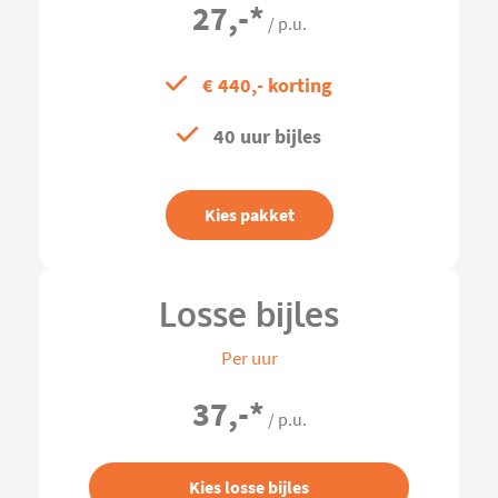
27,-
*
/ p.u.
€ 440,- korting
40 uur bijles
Kies pakket
Losse bijles
Per uur
37,-
*
/ p.u.
Kies losse bijles