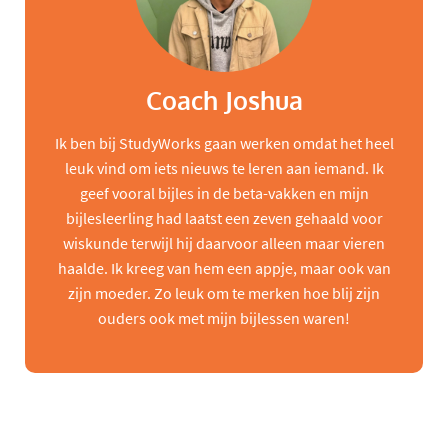
Coach Joshua
Ik ben bij StudyWorks gaan werken omdat het heel
leuk vind om iets nieuws te leren aan iemand. Ik
geef vooral bijles in de beta-vakken en mijn
bijlesleerling had laatst een zeven gehaald voor
wiskunde terwijl hij daarvoor alleen maar vieren
haalde. Ik kreeg van hem een appje, maar ook van
zijn moeder. Zo leuk om te merken hoe blij zijn
ouders ook met mijn bijlessen waren!