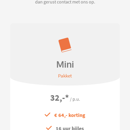
dan gerust contact met ons op.
Mini
Pakket
32,-
*
/ p.u.
€ 64,- korting
16 uur bijles