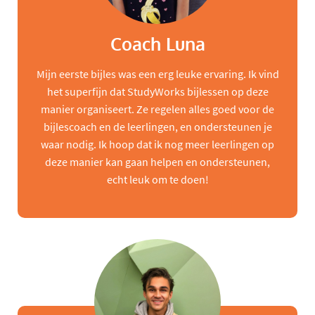
Coach Luna
Mijn eerste bijles was een erg leuke ervaring. Ik vind
het superfijn dat StudyWorks bijlessen op deze
manier organiseert. Ze regelen alles goed voor de
bijlescoach en de leerlingen, en ondersteunen je
waar nodig. Ik hoop dat ik nog meer leerlingen op
deze manier kan gaan helpen en ondersteunen,
echt leuk om te doen!