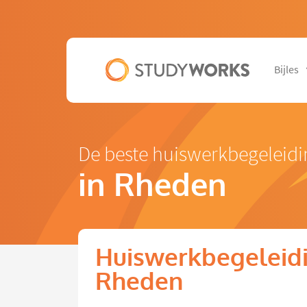
Bijles
De beste huiswerkbegeleidi
in Rheden
Huiswerkbegeleidi
Rheden