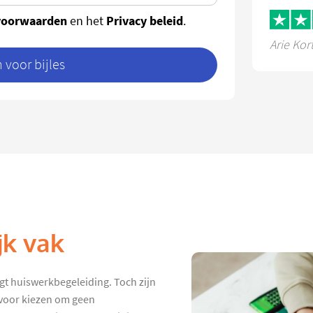
voorwaarden
Privacy beleid
en het
.
Arie Kor
voor bijles
jk vak
jgt huiswerkbegeleiding. Toch zijn
rvoor kiezen om geen