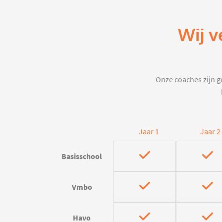
Wij v
Onze coaches zijn ge
Jaar 1
Jaar 2
Basisschool
Vmbo
Havo