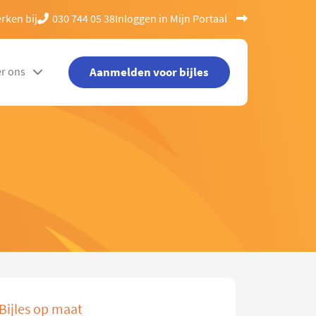
rken bij
030 744 05 38
Inloggen in Mijn Portaal
Aanmelden voor bijles
r ons
Bijles op maat