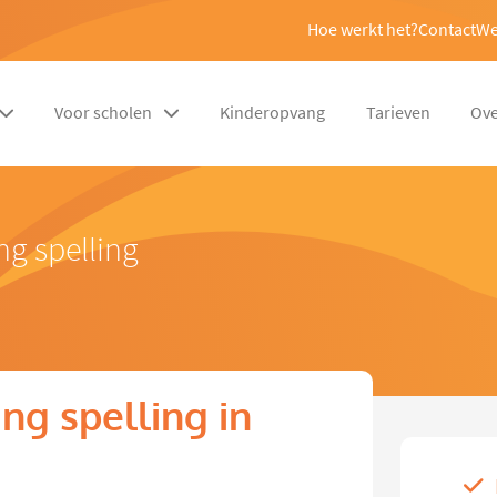
Hoe werkt het?
Contact
We
Voor scholen
Kinderopvang
Tarieven
Ove
ng spelling
ng spelling in