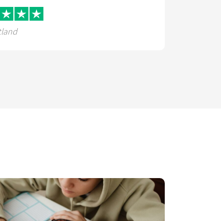
tland