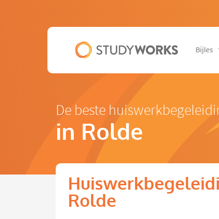
Bijles
De beste huiswerkbegeleidi
in Rolde
Huiswerkbegeleidi
Rolde