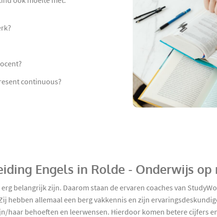
 kind ook moeite met:
erk?
docent?
present continuous?
iding Engels in Rolde - Onderwijs op
d erg belangrijk zijn. Daarom staan de ervaren coaches van StudyW
Zij hebben allemaal een berg vakkennis en zijn ervaringsdeskundige
jn/haar behoeften en leerwensen. Hierdoor komen betere cijfers en e