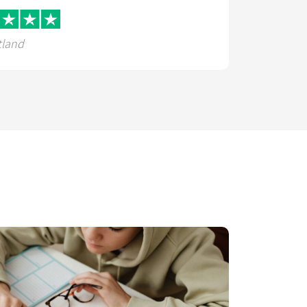
tland