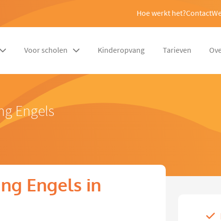
Hoe werkt het?
Contact
We
Voor scholen
Kinderopvang
Tarieven
Ove
ng Engels
ng Engels in