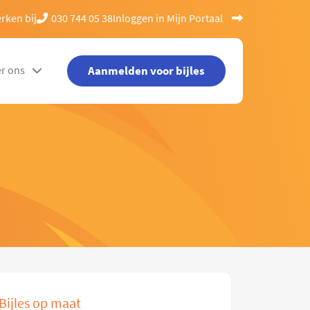
rken bij
030 744 05 38
Inloggen in Mijn Portaal
Aanmelden voor bijles
r ons
Bijles op maat