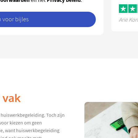
voor bijles
Arie Kor
k vak
t huiswerkbegeleiding. Toch zijn
rvoor kiezen om geen
de, want huiswerkbegeleiding