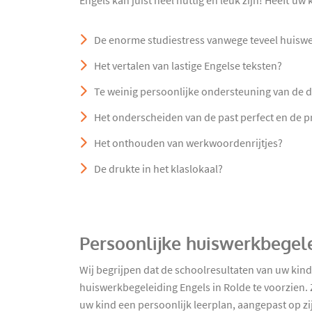
Engels kan juist heel nuttig en leuk zijn! Heeft uw
De enorme studiestress vanwege teveel huisw
Het vertalen van lastige Engelse teksten?
Te weinig persoonlijke ondersteuning van de 
Het onderscheiden van de past perfect en de 
Het onthouden van werkwoordenrijtjes?
De drukte in het klaslokaal?
Persoonlijke huiswerkbegele
Wij begrijpen dat de schoolresultaten van uw kin
huiswerkbegeleiding Engels in Rolde te voorzien. 
uw kind een persoonlijk leerplan, aangepast op zi