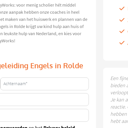
yWorks: voor menig scholier hét middel
onze aanpak hebben onze coaches in heel
het maken van het huiswerk en plannen van de
ls in Rolde krijgt uw kind hulp aan huis of
 en leukste hulp van Nederland, en kies voor
dyWorks!
eleiding Engels in Rolde
Een fijn
bieden 
verloop
Je kan a
reactie.
hebben k
hebt aa
voorwaarden
Privacy beleid
en het
.