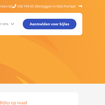
rken bij
030 744 05 38
Inloggen in Mijn Portaal
Aanmelden voor bijles
r ons
Bijles op maat