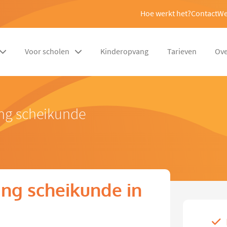
Hoe werkt het?
Contact
We
Voor scholen
Kinderopvang
Tarieven
Ove
ing scheikunde
ng scheikunde in