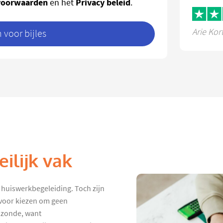
voorwaarden
Privacy beleid
en het
.
Arie Kor
voor bijles
ilijk vak
t huiswerkbegeleiding. Toch zijn
rvoor kiezen om geen
 zonde, want