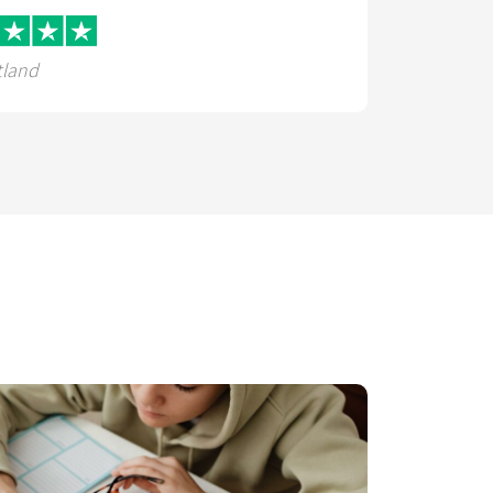
tland