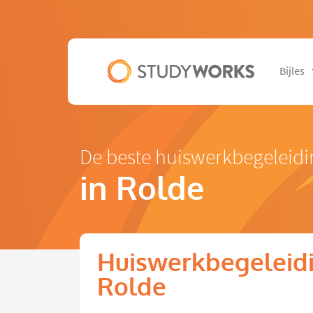
Bijles
De beste huiswerkbegeleid
in Rolde
Huiswerkbegeleidi
Rolde