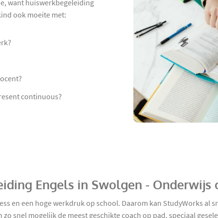
de, want huiswerkbegeleiding
 kind ook moeite met:
erk?
docent?
present continuous?
eiding Engels in Swolgen - Onderwijs
stress en een hoge werkdruk op school. Daarom kan StudyWorks al 
ren zo snel mogelijk de meest geschikte coach op pad, speciaal ges