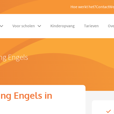
Hoe werkt het?
Contact
We
Voor scholen
Kinderopvang
Tarieven
Ove
ng Engels
ng Engels in