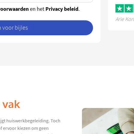
voorwaarden
Privacy beleid
en het
.
Arie Kor
voor bijles
k vak
ijgt huiswerkbegeleiding. Toch
 of ervoor kiezen om geen