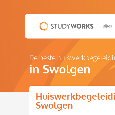
Bijles
De beste huiswerkbegeleidi
in Swolgen
Huiswerkbegeleidi
Swolgen