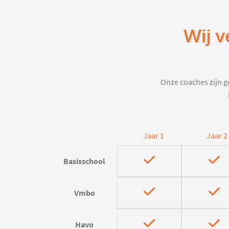
Wij v
Onze coaches zijn ge
Jaar 1
Jaar 2
Basisschool
Vmbo
Havo