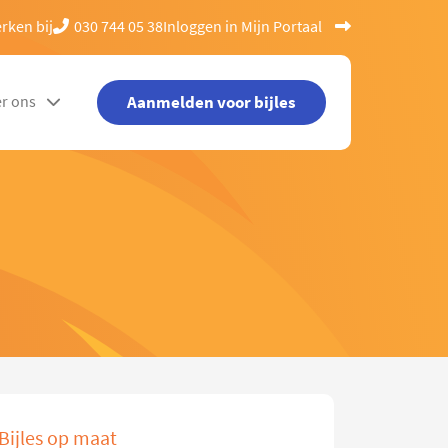
rken bij
030 744 05 38
Inloggen in Mijn Portaal
Aanmelden voor bijles
r ons
Bijles op maat