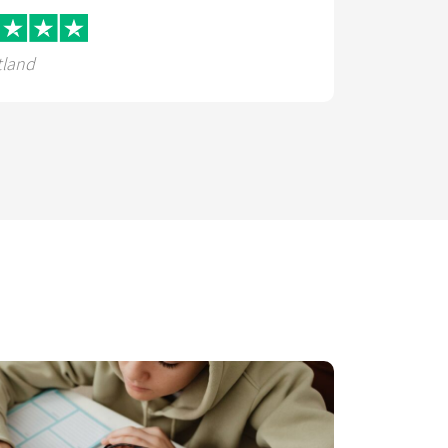
tland