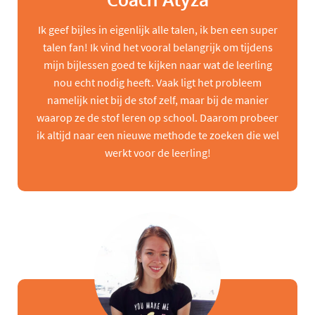
Coach Alyza
Ik geef bijles in eigenlijk alle talen, ik ben een super
talen fan! Ik vind het vooral belangrijk om tijdens
mijn bijlessen goed te kijken naar wat de leerling
nou echt nodig heeft. Vaak ligt het probleem
namelijk niet bij de stof zelf, maar bij de manier
waarop ze de stof leren op school. Daarom probeer
ik altijd naar een nieuwe methode te zoeken die wel
werkt voor de leerling!