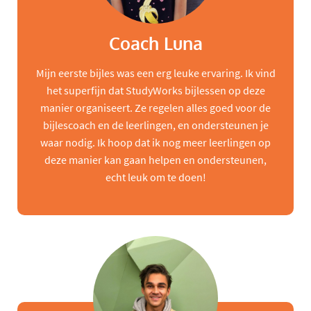
Coach Luna
Mijn eerste bijles was een erg leuke ervaring. Ik vind
het superfijn dat StudyWorks bijlessen op deze
manier organiseert. Ze regelen alles goed voor de
bijlescoach en de leerlingen, en ondersteunen je
waar nodig. Ik hoop dat ik nog meer leerlingen op
deze manier kan gaan helpen en ondersteunen,
echt leuk om te doen!