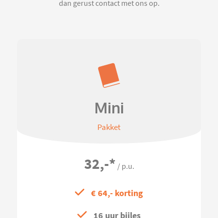
dan gerust contact met ons op.
Mini
Pakket
32,-
*
/ p.u.
€ 64,- korting
16 uur bijles