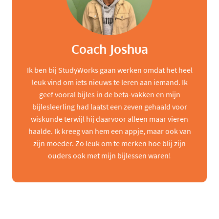
Coach Joshua
Ik ben bij StudyWorks gaan werken omdat het heel
leuk vind om iets nieuws te leren aan iemand. Ik
geef vooral bijles in de beta-vakken en mijn
bijlesleerling had laatst een zeven gehaald voor
wiskunde terwijl hij daarvoor alleen maar vieren
haalde. Ik kreeg van hem een appje, maar ook van
zijn moeder. Zo leuk om te merken hoe blij zijn
ouders ook met mijn bijlessen waren!