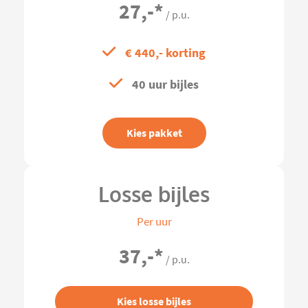
27,-
*
/ p.u.
€ 440,- korting
40 uur bijles
Kies pakket
Losse bijles
Per uur
37,-
*
/ p.u.
Kies losse bijles