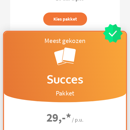
Kies pakket
Succes
Pakket
29,-
*
/ p.u.