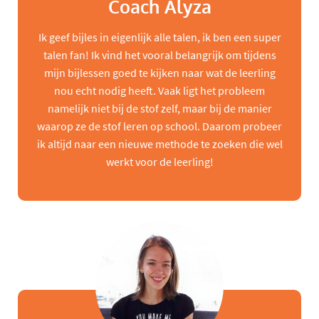
Coach Alyza
Ik geef bijles in eigenlijk alle talen, ik ben een super
talen fan! Ik vind het vooral belangrijk om tijdens
mijn bijlessen goed te kijken naar wat de leerling
nou echt nodig heeft. Vaak ligt het probleem
namelijk niet bij de stof zelf, maar bij de manier
waarop ze de stof leren op school. Daarom probeer
ik altijd naar een nieuwe methode te zoeken die wel
werkt voor de leerling!