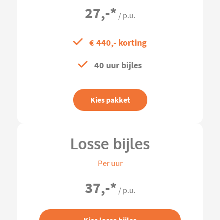
27,-
*
/ p.u.
€ 440,- korting
40 uur bijles
Kies pakket
Losse bijles
Per uur
37,-
*
/ p.u.