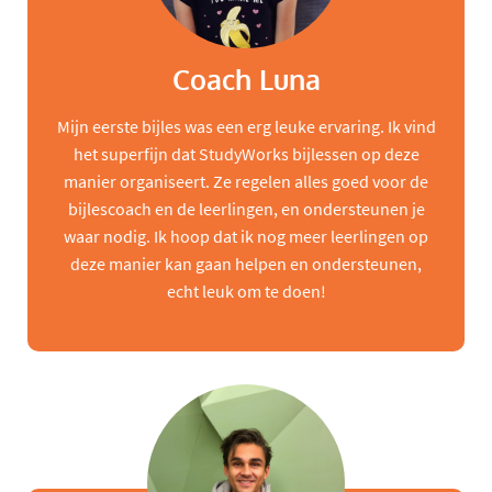
Coach Luna
Mijn eerste bijles was een erg leuke ervaring. Ik vind
het superfijn dat StudyWorks bijlessen op deze
manier organiseert. Ze regelen alles goed voor de
bijlescoach en de leerlingen, en ondersteunen je
waar nodig. Ik hoop dat ik nog meer leerlingen op
deze manier kan gaan helpen en ondersteunen,
echt leuk om te doen!