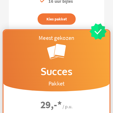
16 uur bijles
Kies pakket
Succes
Pakket
29,-
*
/ p.u.