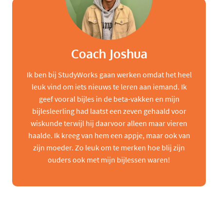
Coach Joshua
Ik ben bij StudyWorks gaan werken omdat het heel
leuk vind om iets nieuws te leren aan iemand. Ik
geef vooral bijles in de beta-vakken en mijn
bijlesleerling had laatst een zeven gehaald voor
wiskunde terwijl hij daarvoor alleen maar vieren
haalde. Ik kreeg van hem een appje, maar ook van
zijn moeder. Zo leuk om te merken hoe blij zijn
ouders ook met mijn bijlessen waren!