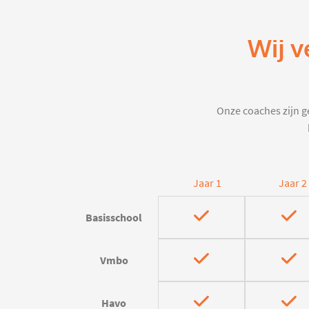
Wij v
Onze coaches zijn ge
Jaar 1
Jaar 2
Basisschool
Vmbo
Havo