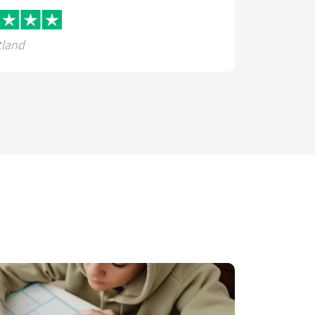
tland