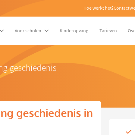
Hoe werkt het?
Contact
We
Voor scholen
Kinderopvang
Tarieven
Ove
ng geschiedenis
ng geschiedenis in