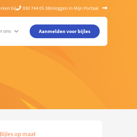
rken bij
030 744 05 38
Inloggen in Mijn Portaal
Aanmelden voor bijles
r ons
Bijles op maat