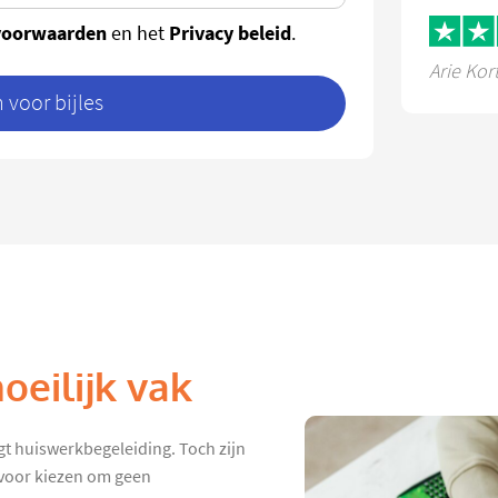
voorwaarden
Privacy beleid
en het
.
Arie Kor
voor bijles
oeilijk vak
jgt huiswerkbegeleiding. Toch zijn
rvoor kiezen om geen