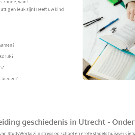
is zonde, want
ttig en leuk zijn! Heeft uw kind
 namen?
tsdruk?
n?
n bieden?
iding geschiedenis in Utrecht - Onde
an StudyWorks zijn stress op school en grote stapels huiswerk iets