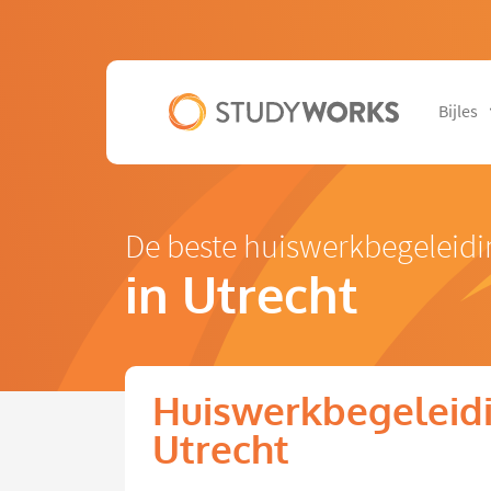
Bijles
De beste huiswerkbegeleidi
in Utrecht
Huiswerkbegeleidi
Utrecht