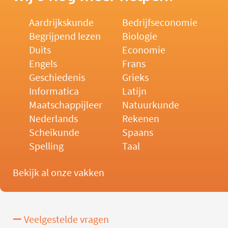
Aardrijkskunde
Bedrijfseconomie
Begrijpend lezen
Biologie
Duits
Economie
Engels
Frans
Geschiedenis
Grieks
Informatica
Latijn
Maatschappijleer
Natuurkunde
Nederlands
Rekenen
Scheikunde
Spaans
Spelling
Taal
Bekijk al onze vakken
Veelgestelde vragen