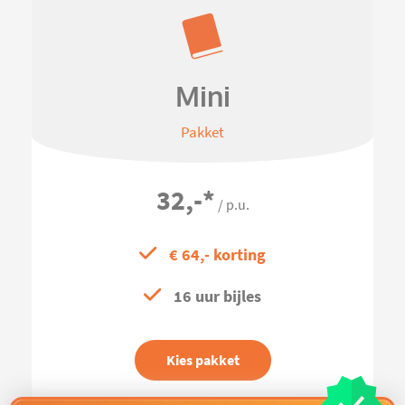
Mini
Pakket
32,-
*
/ p.u.
€ 64,- korting
16 uur bijles
Kies pakket