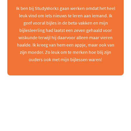
Ik ben bij StudyWorks gaan werken omdat het heel
leuk vind om iets nieuws te leren aan iemand. Ik
geef vooral bijles in de beta-vakken en mijn
bijlesleerling had laatst een zeven gehaald voor
wiskunde terwijl hij daarvoor alleen maar vieren
haalde. Ik kreeg van hem een appje, maar ook van
zijn moeder. Zo leuk om te merken hoe blij zijn
ouders ook met mijn bijlessen waren!