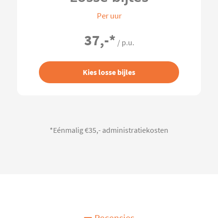
Per uur
37,-
*
/ p.u.
Kies losse bijles
*Eénmalig €35,- administratiekosten