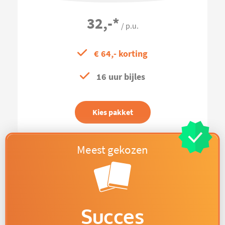
32,-
*
/ p.u.
€ 64,- korting
16 uur bijles
Kies pakket
Succes