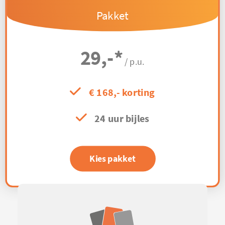
Pakket
29,-
*
/ p.u.
€ 168,- korting
24 uur bijles
Kies pakket