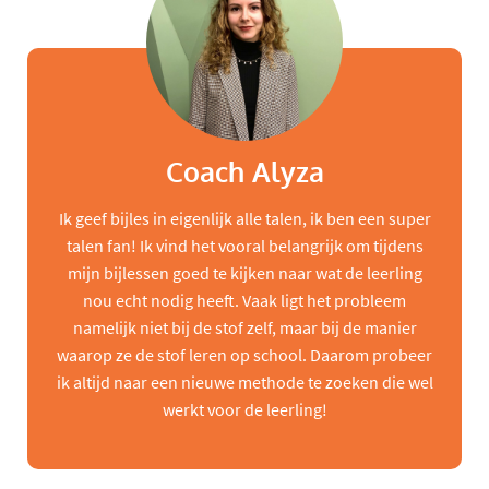
Coach Alyza
Ik geef bijles in eigenlijk alle talen, ik ben een super
talen fan! Ik vind het vooral belangrijk om tijdens
mijn bijlessen goed te kijken naar wat de leerling
nou echt nodig heeft. Vaak ligt het probleem
namelijk niet bij de stof zelf, maar bij de manier
waarop ze de stof leren op school. Daarom probeer
ik altijd naar een nieuwe methode te zoeken die wel
werkt voor de leerling!