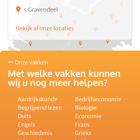
s-Gravendeel
Bekijk al onze locaties
Onze vakken
Met welke vakken kunnen
wij u nog meer helpen?
Aardrijkskunde
Bedrijfseconomie
Begrijpend lezen
Biologie
Duits
Economie
Engels
Frans
Geschiedenis
Grieks