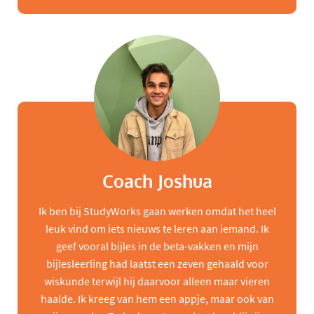
Coach Joshua
Ik ben bij StudyWorks gaan werken omdat het heel
leuk vind om iets nieuws te leren aan iemand. Ik
geef vooral bijles in de beta-vakken en mijn
bijlesleerling had laatst een zeven gehaald voor
wiskunde terwijl hij daarvoor alleen maar vieren
haalde. Ik kreeg van hem een appje, maar ook van