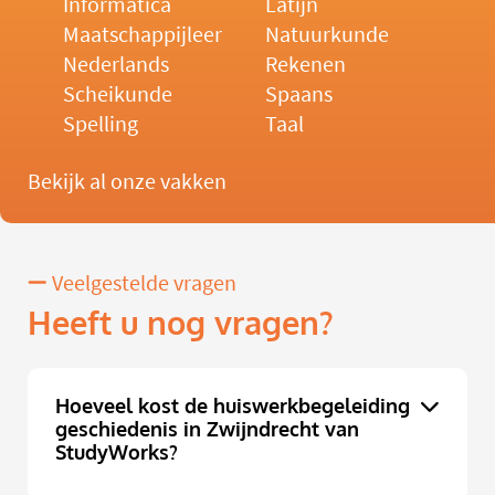
Informatica
Latijn
Maatschappijleer
Natuurkunde
Nederlands
Rekenen
Scheikunde
Spaans
Spelling
Taal
Bekijk al onze vakken
Veelgestelde vragen
Heeft u nog vragen?
Hoeveel kost de huiswerkbegeleiding
geschiedenis in Zwijndrecht van
StudyWorks?