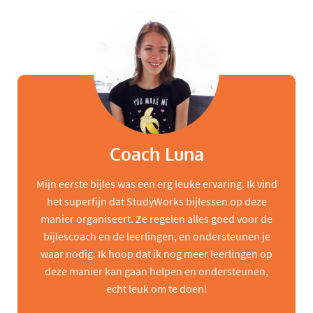
Coach Luna
Mijn eerste bijles was een erg leuke ervaring. Ik vind
het superfijn dat StudyWorks bijlessen op deze
manier organiseert. Ze regelen alles goed voor de
bijlescoach en de leerlingen, en ondersteunen je
waar nodig. Ik hoop dat ik nog meer leerlingen op
deze manier kan gaan helpen en ondersteunen,
echt leuk om te doen!