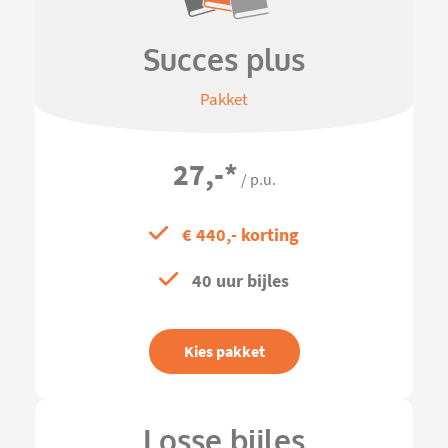
Succes plus
Pakket
27,-
*
/ p.u.
€ 440,- korting
40 uur bijles
Kies pakket
Losse bijles