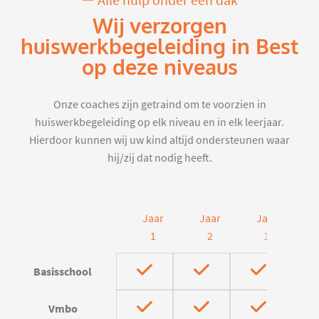
Alle hulp onder één dak
Wij verzorgen
huiswerkbegeleiding in Best
op deze niveaus
Onze coaches zijn getraind om te voorzien in
huiswerkbegeleiding op elk niveau en in elk leerjaar.
Hierdoor kunnen wij uw kind altijd ondersteunen waar
hij/zij dat nodig heeft.
Jaar
Jaar
Jaar
J
1
2
3
Basisschool
Vmbo