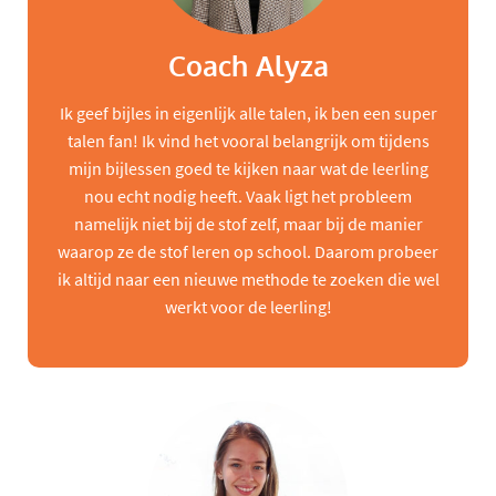
Coach Alyza
Ik geef bijles in eigenlijk alle talen, ik ben een super
talen fan! Ik vind het vooral belangrijk om tijdens
mijn bijlessen goed te kijken naar wat de leerling
nou echt nodig heeft. Vaak ligt het probleem
namelijk niet bij de stof zelf, maar bij de manier
waarop ze de stof leren op school. Daarom probeer
ik altijd naar een nieuwe methode te zoeken die wel
werkt voor de leerling!