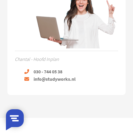
Chantal - Hoofd Inplan
030 - 744 05 38
info@studyworks.nl