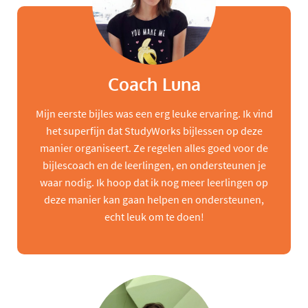
Coach Luna
Mijn eerste bijles was een erg leuke ervaring. Ik vind
het superfijn dat StudyWorks bijlessen op deze
manier organiseert. Ze regelen alles goed voor de
bijlescoach en de leerlingen, en ondersteunen je
waar nodig. Ik hoop dat ik nog meer leerlingen op
deze manier kan gaan helpen en ondersteunen,
echt leuk om te doen!