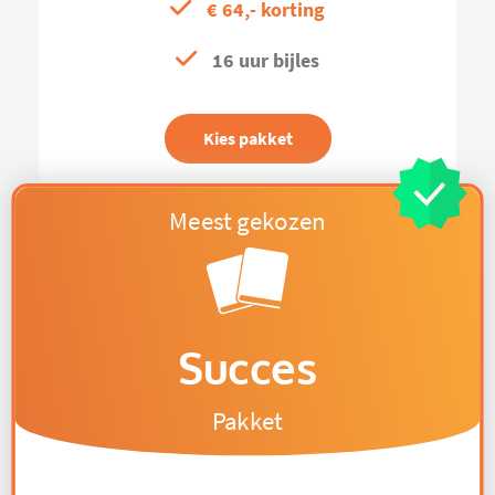
€ 64,- korting
16 uur bijles
Kies pakket
Succes
Pakket