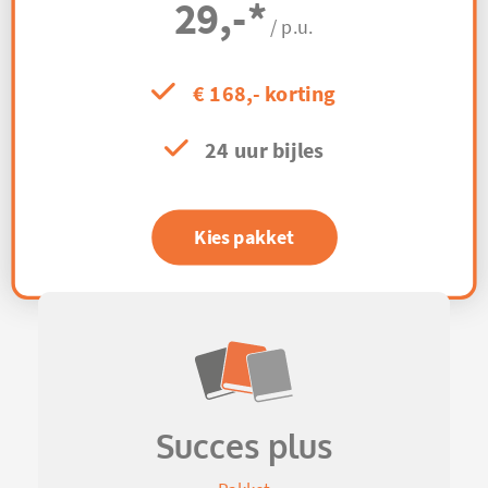
29,-
*
/ p.u.
€ 168,- korting
24 uur bijles
Kies pakket
Succes plus