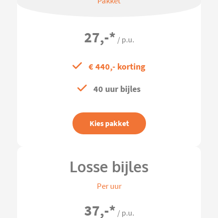
Pakket
27,-
*
/ p.u.
€ 440,- korting
40 uur bijles
Kies pakket
Losse bijles
Per uur
37,-
*
/ p.u.