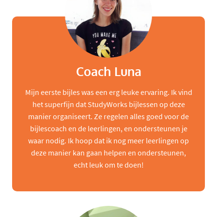
Coach Luna
Mijn eerste bijles was een erg leuke ervaring. Ik vind
het superfijn dat StudyWorks bijlessen op deze
manier organiseert. Ze regelen alles goed voor de
bijlescoach en de leerlingen, en ondersteunen je
waar nodig. Ik hoop dat ik nog meer leerlingen op
deze manier kan gaan helpen en ondersteunen,
echt leuk om te doen!