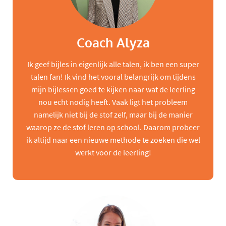
Coach Alyza
Ik geef bijles in eigenlijk alle talen, ik ben een super
talen fan! Ik vind het vooral belangrijk om tijdens
mijn bijlessen goed te kijken naar wat de leerling
nou echt nodig heeft. Vaak ligt het probleem
namelijk niet bij de stof zelf, maar bij de manier
waarop ze de stof leren op school. Daarom probeer
ik altijd naar een nieuwe methode te zoeken die wel
werkt voor de leerling!