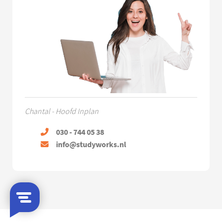
Chantal - Hoofd Inplan
030 - 744 05 38
info@studyworks.nl