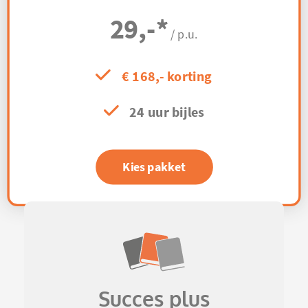
29,-
*
/ p.u.
€ 168,- korting
24 uur bijles
Kies pakket
Succes plus