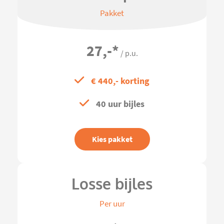
Pakket
27,-
*
/ p.u.
€ 440,- korting
40 uur bijles
Kies pakket
Losse bijles
Per uur