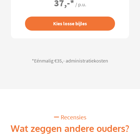
37,-
*
/ p.u.
Kies losse bijles
*Eénmalig €35,- administratiekosten
Recensies
Wat zeggen andere ouders?