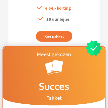
€ 64,- korting
16 uur bijles
Kies pakket
Succes
Pakket