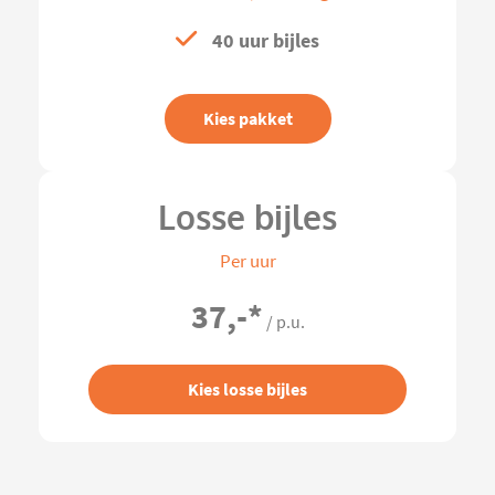
40 uur bijles
Kies pakket
Losse bijles
Per uur
37,-
*
/ p.u.
Kies losse bijles