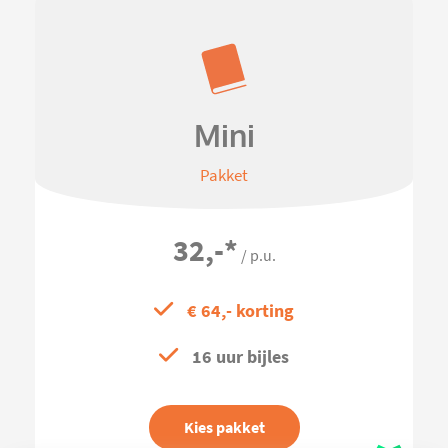
Mini
Pakket
32,-
*
/ p.u.
€ 64,- korting
16 uur bijles
Kies pakket