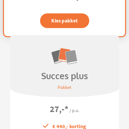
Kies pakket
Succes plus
Pakket
27,-
*
/ p.u.
€ 440,- korting