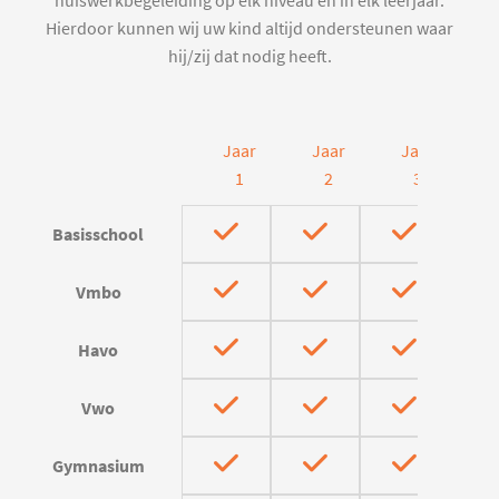
huiswerkbegeleiding op elk niveau en in elk leerjaar.
Hierdoor kunnen wij uw kind altijd ondersteunen waar
hij/zij dat nodig heeft.
Jaar
Jaar
Jaar
J
1
2
3
Basisschool
Vmbo
Havo
Vwo
Gymnasium