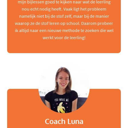
mijn bijlessen goed te kijken naar wat de leerling
nou echt nodig heeft. Vaak ligt het probleem
namelijk niet bij de stof zelf, maar bij de manier
waarop ze de stof leren op school. Daarom probeer
ik altijd naar een nieuwe methode te zoeken die wel
werkt voor de leerling!
Coach Luna