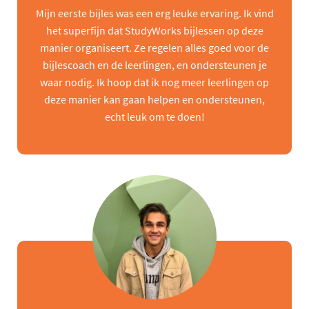
Mijn eerste bijles was een erg leuke ervaring. Ik vind
het superfijn dat StudyWorks bijlessen op deze
manier organiseert. Ze regelen alles goed voor de
bijlescoach en de leerlingen, en ondersteunen je
waar nodig. Ik hoop dat ik nog meer leerlingen op
deze manier kan gaan helpen en ondersteunen,
echt leuk om te doen!