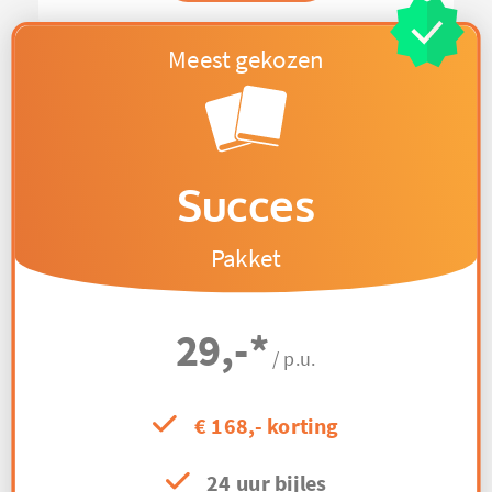
Succes
Pakket
29,-
*
/ p.u.
€ 168,- korting
24 uur bijles