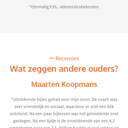
*Eénmalig €35,- administratiekosten
Recensies
Wat zeggen andere ouders?
Maarten Koopmans
“Uitstekende bijles gehad voor mijn zoon. De coach was
zeer vriendelijk en sociaal, waardoor er snel een klik
ontstond. Na een paar bijlessen was het gemiddelde snel
gestegen. Na een tijdje is de onvoldoende van een 4,7
omgebogen naar een 7,1. Willem haalde al snel achten en