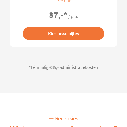
Per uur
37,-
*
/ p.u.
Kies losse bijles
*Eénmalig €35,- administratiekosten
Recensies