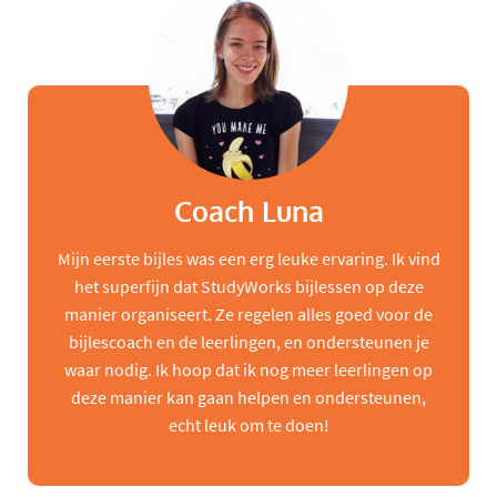
Coach Luna
Mijn eerste bijles was een erg leuke ervaring. Ik vind
het superfijn dat StudyWorks bijlessen op deze
manier organiseert. Ze regelen alles goed voor de
bijlescoach en de leerlingen, en ondersteunen je
waar nodig. Ik hoop dat ik nog meer leerlingen op
deze manier kan gaan helpen en ondersteunen,
echt leuk om te doen!