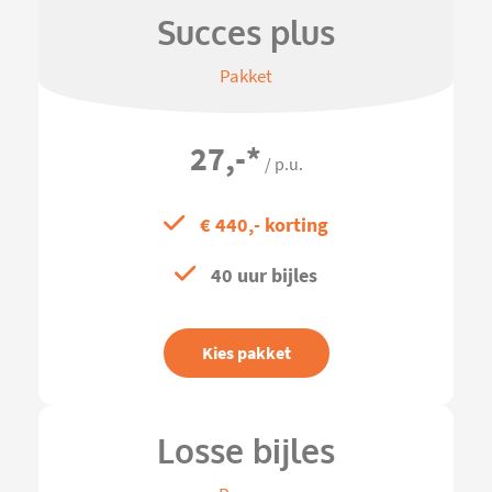
Succes plus
Pakket
27,-
*
/ p.u.
€ 440,- korting
40 uur bijles
Kies pakket
Losse bijles