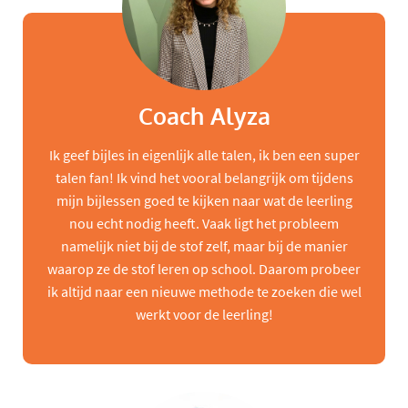
Coach Alyza
Ik geef bijles in eigenlijk alle talen, ik ben een super
talen fan! Ik vind het vooral belangrijk om tijdens
mijn bijlessen goed te kijken naar wat de leerling
nou echt nodig heeft. Vaak ligt het probleem
namelijk niet bij de stof zelf, maar bij de manier
waarop ze de stof leren op school. Daarom probeer
ik altijd naar een nieuwe methode te zoeken die wel
werkt voor de leerling!