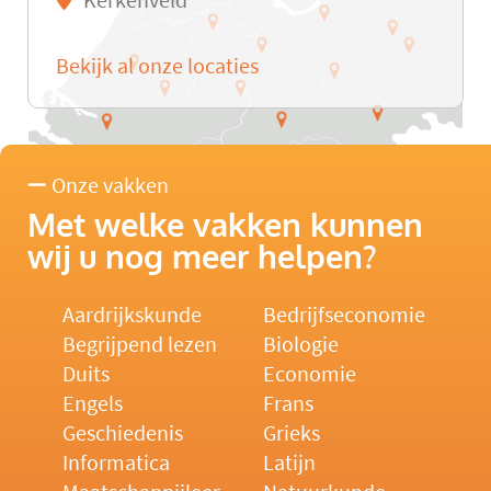
Kerkenveld
Bekijk al onze locaties
Onze vakken
Met welke vakken kunnen
wij u nog meer helpen?
Aardrijkskunde
Bedrijfseconomie
Begrijpend lezen
Biologie
Duits
Economie
Engels
Frans
Geschiedenis
Grieks
Informatica
Latijn