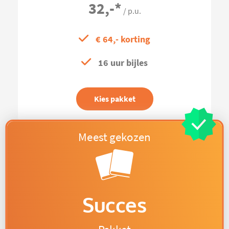
32,-
*
/ p.u.
€ 64,- korting
16 uur bijles
Kies pakket
Succes