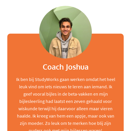
Coach Joshua
Ik ben bij StudyWorks gaan werken omdat het heel
leuk vind om iets nieuws te leren aan iemand. Ik
geef vooral bijles in de beta-vakken en mijn
bijlesleerling had laatst een zeven gehaald voor
wiskunde terwijl hij daarvoor alleen maar vieren
haalde. Ik kreeg van hem een appje, maar ook van
zijn moeder. Zo leuk om te merken hoe blij zijn
ouders ook met mijn bijlessen waren!