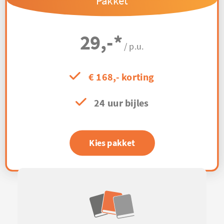
Pakket
29,-
*
/ p.u.
€ 168,- korting
24 uur bijles
Kies pakket