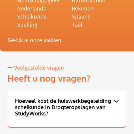
Maatschappijleer
Natuurkunde
Nederlands
Rekenen
Scheikunde
Spaans
Spelling
Taal
Bekijk al onze vakken
Veelgestelde vragen
Heeft u nog vragen?
Hoeveel kost de huiswerkbegeleiding
scheikunde in Drogteropslagen van
StudyWorks?