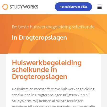
Aanmelden voor bijles
De beste huiswerkbegeleiding scheikunde
in Drogteropslagen
Huiswerkbegeleiding
scheikunde in
Drogteropslagen
De leukste en meest effectieve huiswerkbegeleiding
scheikunde in Drogteropslagen krijgt uw kind bij
StudyWorks. Wij hebben al talloze leerlingen
geholpen bij het maken van het huiswerk, en wij zijn