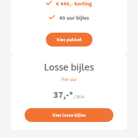
€ 440,- korting
40 uur bijles
Kies pakket
Losse bijles
Per uur
37,-
*
/ p.u.
Kies losse bijles