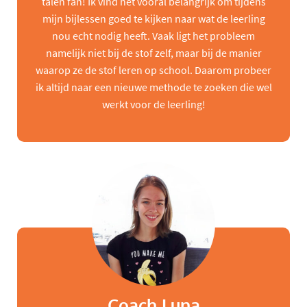
talen fan! Ik vind het vooral belangrijk om tijdens
mijn bijlessen goed te kijken naar wat de leerling
nou echt nodig heeft. Vaak ligt het probleem
namelijk niet bij de stof zelf, maar bij de manier
waarop ze de stof leren op school. Daarom probeer
ik altijd naar een nieuwe methode te zoeken die wel
werkt voor de leerling!
Coach Luna