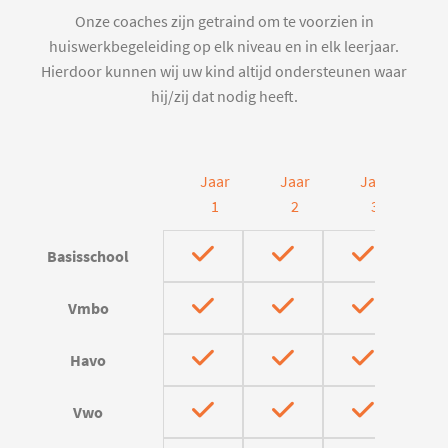
Onze coaches zijn getraind om te voorzien in
huiswerkbegeleiding op elk niveau en in elk leerjaar.
Hierdoor kunnen wij uw kind altijd ondersteunen waar
hij/zij dat nodig heeft.
Jaar
Jaar
Jaar
J
1
2
3
Basisschool
Vmbo
Havo
Vwo