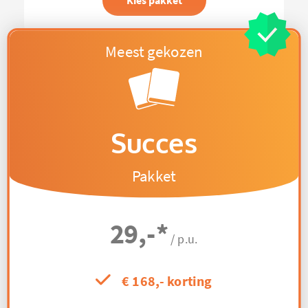
Kies pakket
Succes
Pakket
29,-
*
/ p.u.
€ 168,- korting