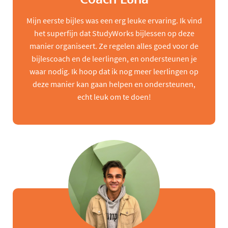
Mijn eerste bijles was een erg leuke ervaring. Ik vind
het superfijn dat StudyWorks bijlessen op deze
manier organiseert. Ze regelen alles goed voor de
bijlescoach en de leerlingen, en ondersteunen je
waar nodig. Ik hoop dat ik nog meer leerlingen op
deze manier kan gaan helpen en ondersteunen,
echt leuk om te doen!