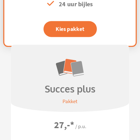
24 uur bijles
Kies pakket
Succes plus
Pakket
27,-
*
/ p.u.