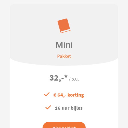
Mini
Pakket
32,-
*
/ p.u.
€ 64,- korting
16 uur bijles