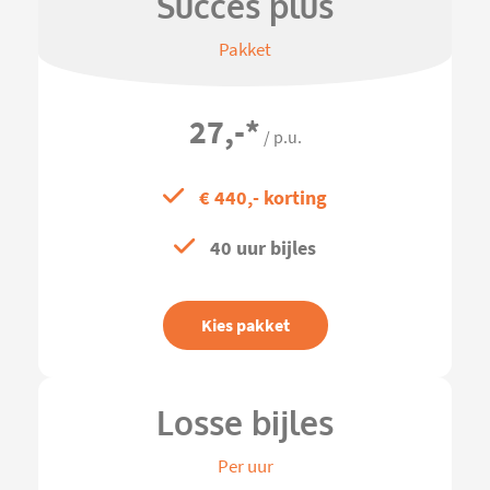
Succes plus
Pakket
27,-
*
/ p.u.
€ 440,- korting
40 uur bijles
Kies pakket
Losse bijles
Per uur