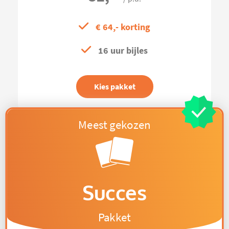
€ 64,- korting
16 uur bijles
Kies pakket
Succes
Pakket