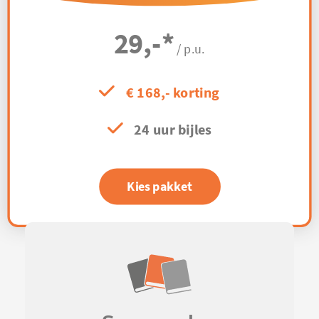
29,-
*
/ p.u.
€ 168,- korting
24 uur bijles
Kies pakket