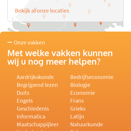
Bekijk al onze locaties
Onze vakken
Met welke vakken kunnen
wij u nog meer helpen?
Aardrijkskunde
Bedrijfseconomie
Begrijpend lezen
Biologie
Duits
Economie
Engels
Frans
Geschiedenis
Grieks
Informatica
Latijn
Maatschappijleer
Natuurkunde