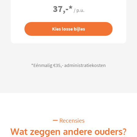
37,-
*
/ p.u.
Kies losse bijles
*Eénmalig €35,- administratiekosten
Recensies
Wat zeggen andere ouders?