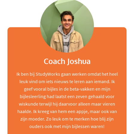
Coach Joshua
Ik ben bij StudyWorks gaan werken omdat het heel
leuk vind om iets nieuws te leren aan iemand. Ik
geef vooral bijles in de beta-vakken en mijn
bijlesleerling had laatst een zeven gehaald voor
wiskunde terwijl hij daarvoor alleen maar vieren
haalde. Ik kreeg van hem een appje, maar ook van
zijn moeder. Zo leuk om te merken hoe blij zijn
ouders ook met mijn bijlessen waren!