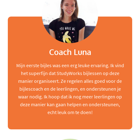
Coach Luna
Mijn eerste bijles was een erg leuke ervaring. Ik vind
het superfijn dat StudyWorks bijlessen op deze
manier organiseert. Ze regelen alles goed voor de
bijlescoach en de leerlingen, en ondersteunen je
waar nodig. Ik hoop dat ik nog meer leerlingen op
deze manier kan gaan helpen en ondersteunen,
echt leuk om te doen!