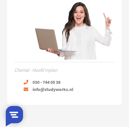
Chantal - Hoofd Inplan
030 - 744 05 38
info@studyworks.nl