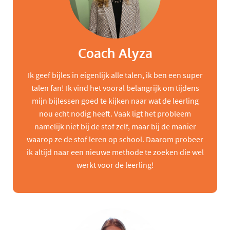
Coach Alyza
Ik geef bijles in eigenlijk alle talen, ik ben een super
talen fan! Ik vind het vooral belangrijk om tijdens
mijn bijlessen goed te kijken naar wat de leerling
nou echt nodig heeft. Vaak ligt het probleem
namelijk niet bij de stof zelf, maar bij de manier
waarop ze de stof leren op school. Daarom probeer
ik altijd naar een nieuwe methode te zoeken die wel
werkt voor de leerling!