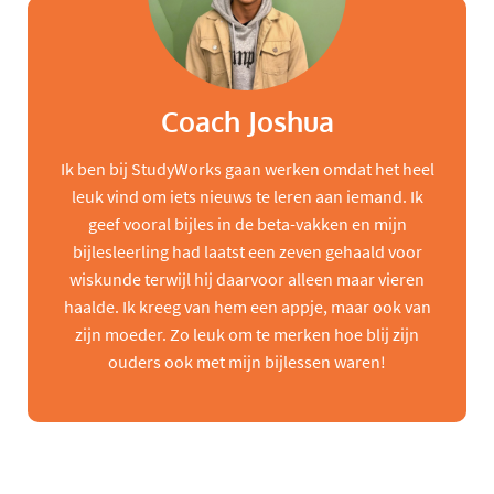
Coach Joshua
Ik ben bij StudyWorks gaan werken omdat het heel
leuk vind om iets nieuws te leren aan iemand. Ik
geef vooral bijles in de beta-vakken en mijn
bijlesleerling had laatst een zeven gehaald voor
wiskunde terwijl hij daarvoor alleen maar vieren
haalde. Ik kreeg van hem een appje, maar ook van
zijn moeder. Zo leuk om te merken hoe blij zijn
ouders ook met mijn bijlessen waren!