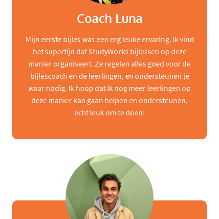
Coach Luna
Mijn eerste bijles was een erg leuke ervaring. Ik vind
het superfijn dat StudyWorks bijlessen op deze
manier organiseert. Ze regelen alles goed voor de
bijlescoach en de leerlingen, en ondersteunen je
waar nodig. Ik hoop dat ik nog meer leerlingen op
deze manier kan gaan helpen en ondersteunen,
echt leuk om te doen!