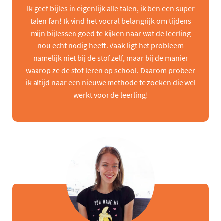
Ik geef bijles in eigenlijk alle talen, ik ben een super
talen fan! Ik vind het vooral belangrijk om tijdens
mijn bijlessen goed te kijken naar wat de leerling
nou echt nodig heeft. Vaak ligt het probleem
namelijk niet bij de stof zelf, maar bij de manier
waarop ze de stof leren op school. Daarom probeer
ik altijd naar een nieuwe methode te zoeken die wel
werkt voor de leerling!