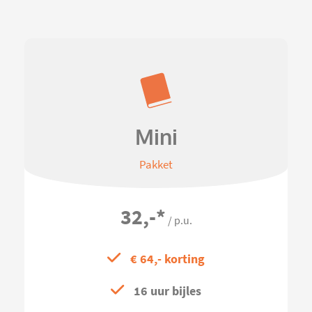
Mini
Pakket
32,-
*
/ p.u.
€ 64,- korting
16 uur bijles