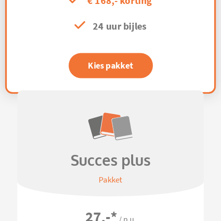
€ 168,- korting
24 uur bijles
Kies pakket
Succes plus
Pakket
27,-
*
/ p.u.