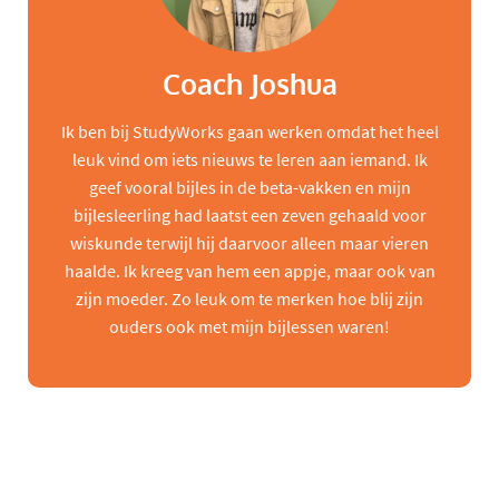
Coach Joshua
Ik ben bij StudyWorks gaan werken omdat het heel
leuk vind om iets nieuws te leren aan iemand. Ik
geef vooral bijles in de beta-vakken en mijn
bijlesleerling had laatst een zeven gehaald voor
wiskunde terwijl hij daarvoor alleen maar vieren
haalde. Ik kreeg van hem een appje, maar ook van
zijn moeder. Zo leuk om te merken hoe blij zijn
ouders ook met mijn bijlessen waren!