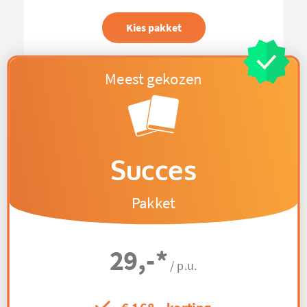
Kies pakket
Succes
Pakket
29,-
*
/ p.u.