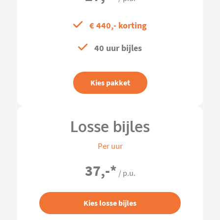
€ 440,- korting
40 uur bijles
Kies pakket
Losse bijles
Per uur
37,-
*
/ p.u.
Kies losse bijles