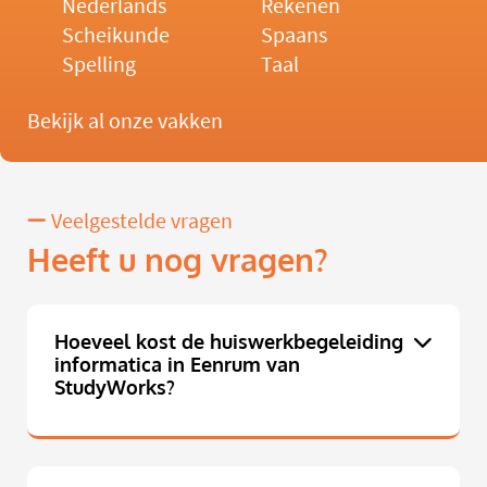
Nederlands
Rekenen
Scheikunde
Spaans
Spelling
Taal
Bekijk al onze vakken
Veelgestelde vragen
Heeft u nog vragen?
Hoeveel kost de huiswerkbegeleiding
informatica in Eenrum van
StudyWorks?