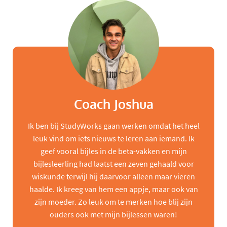
Coach Joshua
Ik ben bij StudyWorks gaan werken omdat het heel
leuk vind om iets nieuws te leren aan iemand. Ik
geef vooral bijles in de beta-vakken en mijn
bijlesleerling had laatst een zeven gehaald voor
wiskunde terwijl hij daarvoor alleen maar vieren
haalde. Ik kreeg van hem een appje, maar ook van
zijn moeder. Zo leuk om te merken hoe blij zijn
ouders ook met mijn bijlessen waren!