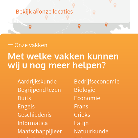
Bekijk al onze locaties
Onze vakken
Met welke vakken kunnen
wij u nog meer helpen?
Aardrijkskunde
Bedrijfseconomie
Begrijpend lezen
Biologie
Duits
Economie
Engels
Frans
Geschiedenis
Grieks
Informatica
Latijn
Maatschappijleer
Natuurkunde