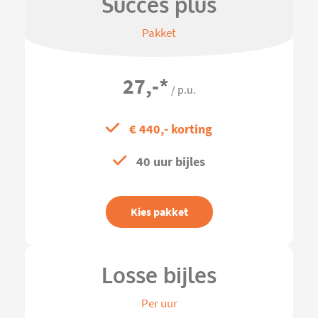
Succes plus
Pakket
27,-
*
/ p.u.
€ 440,- korting
40 uur bijles
Kies pakket
Losse bijles
Per uur