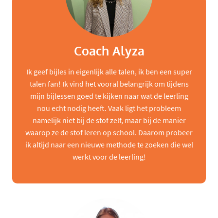
Coach Alyza
Ik geef bijles in eigenlijk alle talen, ik ben een super
talen fan! Ik vind het vooral belangrijk om tijdens
mijn bijlessen goed te kijken naar wat de leerling
nou echt nodig heeft. Vaak ligt het probleem
namelijk niet bij de stof zelf, maar bij de manier
waarop ze de stof leren op school. Daarom probeer
ik altijd naar een nieuwe methode te zoeken die wel
werkt voor de leerling!