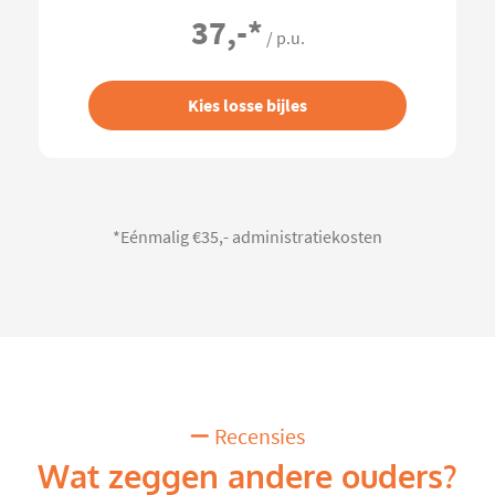
37,-
*
/ p.u.
Kies losse bijles
*Eénmalig €35,- administratiekosten
Recensies
Wat zeggen andere ouders?