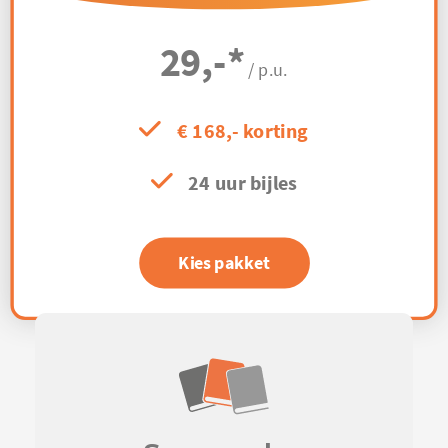
29,-
*
/ p.u.
€ 168,- korting
24 uur bijles
Kies pakket