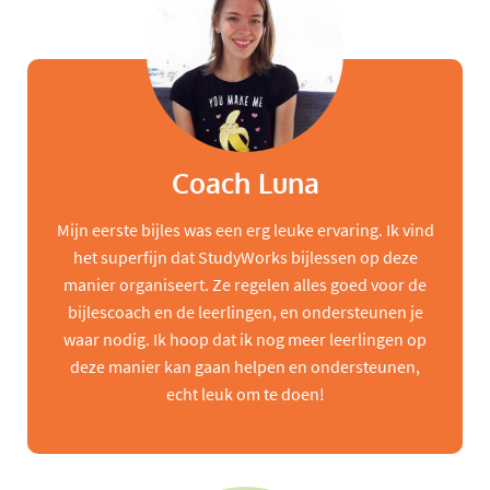
Coach Luna
Mijn eerste bijles was een erg leuke ervaring. Ik vind
het superfijn dat StudyWorks bijlessen op deze
manier organiseert. Ze regelen alles goed voor de
bijlescoach en de leerlingen, en ondersteunen je
waar nodig. Ik hoop dat ik nog meer leerlingen op
deze manier kan gaan helpen en ondersteunen,
echt leuk om te doen!