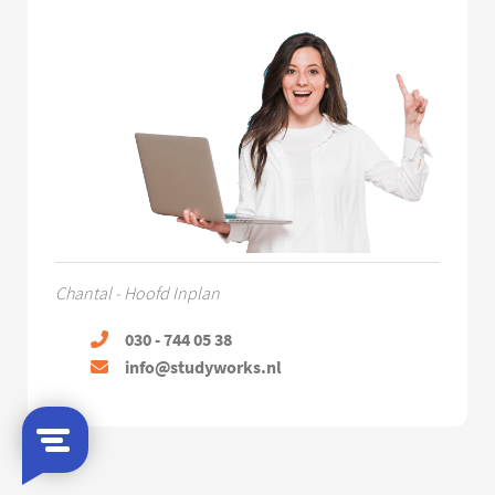
Chantal - Hoofd Inplan
030 - 744 05 38
info@studyworks.nl