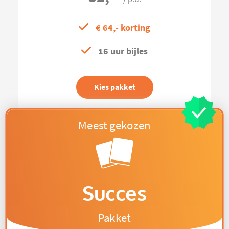
€ 64,- korting
16 uur bijles
Kies pakket
Succes
Pakket