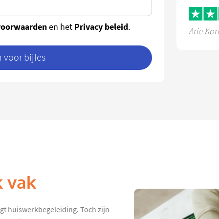
voorwaarden
Privacy beleid
en het
.
Arie Kor
voor bijles
k vak
jgt huiswerkbegeleiding. Toch zijn