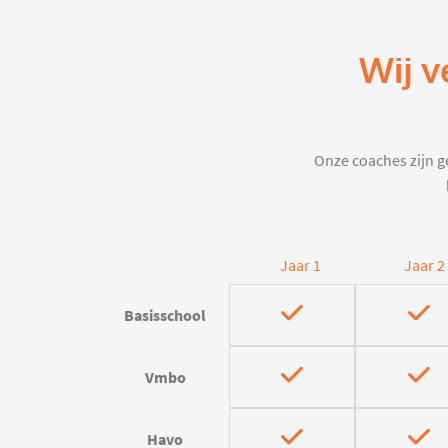
Wij v
Onze coaches zijn ge
Jaar 1
Jaar 2
Basisschool
Vmbo
Havo