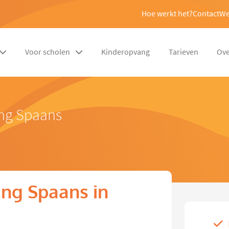
Hoe werkt het?
Contact
We
Voor scholen
Kinderopvang
Tarieven
Ove
ing Spaans
ng Spaans in