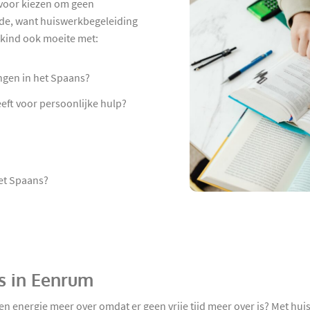
rvoor kiezen om geen
nde, want huiswerkbegeleiding
w kind ook moeite met:
ngen in het Spaans?
eeft voor persoonlijke hulp?
et Spaans?
s in Eenrum
en energie meer over omdat er geen vrije tijd meer over is? Met h