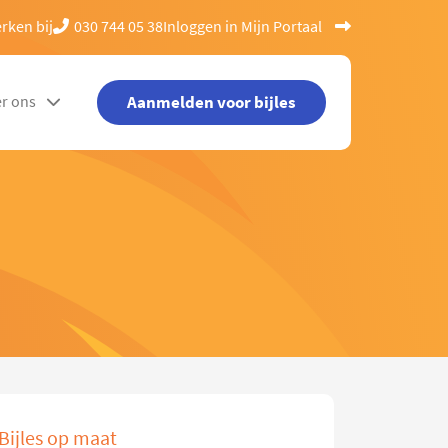
rken bij
030 744 05 38
Inloggen in Mijn Portaal
Aanmelden voor bijles
r ons
Bijles op maat