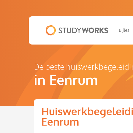
Bijles
De beste huiswerkbegeleid
in Eenrum
Huiswerkbegeleidi
Eenrum