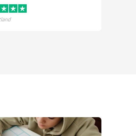
tland