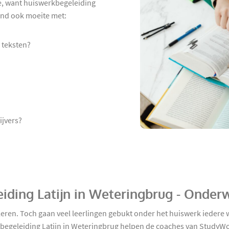
e, want huiswerkbegeleiding
 kind ook moeite met:
 teksten?
ijvers?
iding Latijn in Weteringbrug - Onder
uleren. Toch gaan veel leerlingen gebukt onder het huiswerk iedere
kbegeleiding Latijn in Weteringbrug helpen de coaches van StudyWo