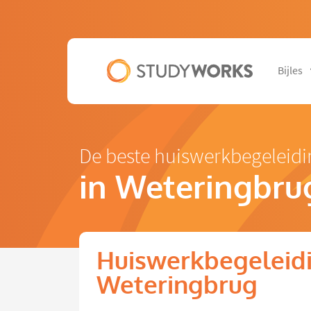
Bijles
De beste huiswerkbegeleidi
in Weteringbru
Huiswerkbegeleidin
Weteringbrug