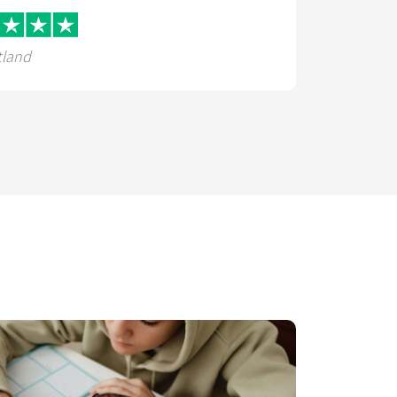
tland