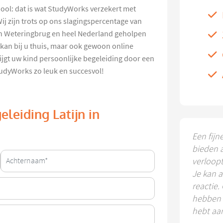
hool: dat is wat StudyWorks verzekert met
ij zijn trots op ons slagingspercentage van
in Weteringbrug en heel Nederland geholpen
 kan bij u thuis, maar ook gewoon online
ijgt uw kind persoonlijke begeleiding door een
udyWorks zo leuk en succesvol!
leiding Latijn in
Een fijn
bieden 
verloop
Je kan a
reactie.
hebben k
hebt aa