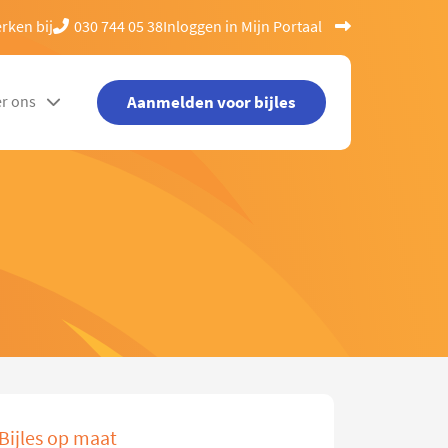
rken bij
030 744 05 38
Inloggen in Mijn Portaal
Aanmelden voor bijles
r ons
Bijles op maat