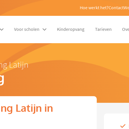
Hoe werkt het?
Contact
We
Voor scholen
Kinderopvang
Tarieven
Ove
ng Latijn
g
g Latijn in