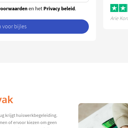
voorwaarden
Privacy beleid
en het
.
Arie Kor
voor bijles
vak
ug krijgt huiswerkbegeleiding.
hamen of ervoor kiezen om geen