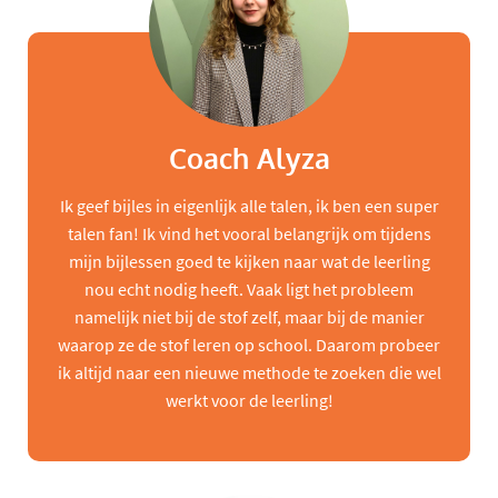
Coach Alyza
Ik geef bijles in eigenlijk alle talen, ik ben een super
talen fan! Ik vind het vooral belangrijk om tijdens
mijn bijlessen goed te kijken naar wat de leerling
nou echt nodig heeft. Vaak ligt het probleem
namelijk niet bij de stof zelf, maar bij de manier
waarop ze de stof leren op school. Daarom probeer
ik altijd naar een nieuwe methode te zoeken die wel
werkt voor de leerling!