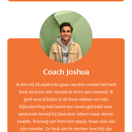
Coach Joshua
Ik ben bij StudyWorks gaan werken omdat het heel
leuk vind om iets nieuws te leren aan iemand. Ik
geef vooral bijles in de beta-vakken en mijn
bijlesleerling had laatst een zeven gehaald voor
wiskunde terwijl hij daarvoor alleen maar vieren
haalde. Ik kreeg van hem een appje, maar ook van
zijn moeder. Zo leuk om te merken hoe blij zijn