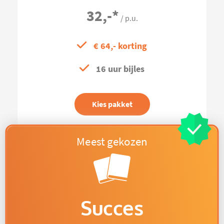
32,-
*
/ p.u.
€ 64,- korting
16 uur bijles
Kies pakket
Succes