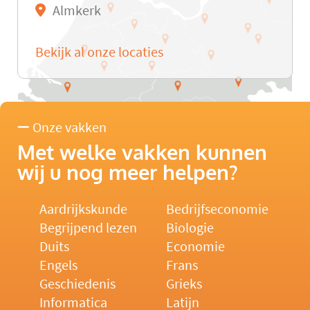
Almkerk
Bekijk al onze locaties
Onze vakken
Met welke vakken kunnen
wij u nog meer helpen?
Aardrijkskunde
Bedrijfseconomie
Begrijpend lezen
Biologie
Duits
Economie
Engels
Frans
Geschiedenis
Grieks
Informatica
Latijn