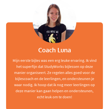
Coach Luna
Mijn eerste bijles was een erg leuke ervaring. Ik vind
het superfijn dat StudyWorks bijlessen op deze
manier organiseert. Ze regelen alles goed voor de
bijlescoach en de leerlingen, en ondersteunen je
waar nodig. Ik hoop dat ik nog meer leerlingen op
deze manier kan gaan helpen en ondersteunen,
echt leuk om te doen!