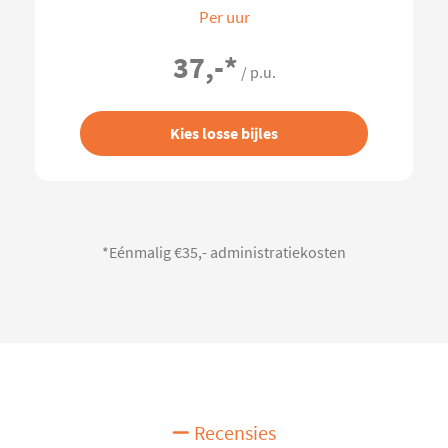
Per uur
37,-
*
/ p.u.
Kies losse bijles
*Eénmalig €35,- administratiekosten
Recensies