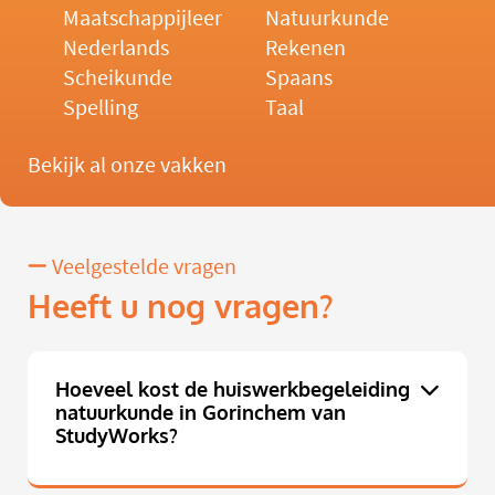
Maatschappijleer
Natuurkunde
Nederlands
Rekenen
Scheikunde
Spaans
Spelling
Taal
Bekijk al onze vakken
Veelgestelde vragen
Heeft u nog vragen?
Hoeveel kost de huiswerkbegeleiding
natuurkunde in Gorinchem van
StudyWorks?