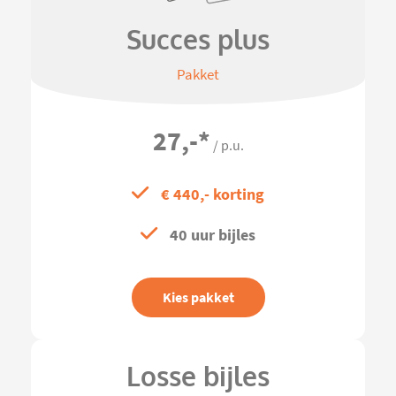
Succes plus
Pakket
27,-
*
/ p.u.
€ 440,- korting
40 uur bijles
Kies pakket
Losse bijles