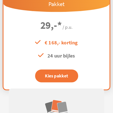
Pakket
29,-
*
/ p.u.
€ 168,- korting
24 uur bijles
Kies pakket