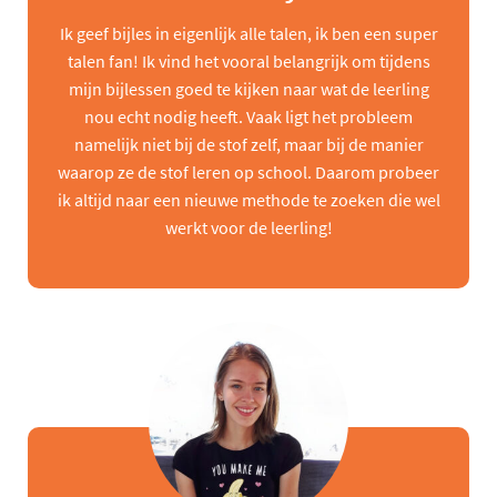
Ik geef bijles in eigenlijk alle talen, ik ben een super
talen fan! Ik vind het vooral belangrijk om tijdens
mijn bijlessen goed te kijken naar wat de leerling
nou echt nodig heeft. Vaak ligt het probleem
namelijk niet bij de stof zelf, maar bij de manier
waarop ze de stof leren op school. Daarom probeer
ik altijd naar een nieuwe methode te zoeken die wel
werkt voor de leerling!