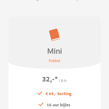
Mini
Pakket
32,-
*
/ p.u.
€ 64,- korting
16 uur bijles