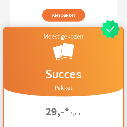
Kies pakket
Succes
Pakket
29,-
*
/ p.u.