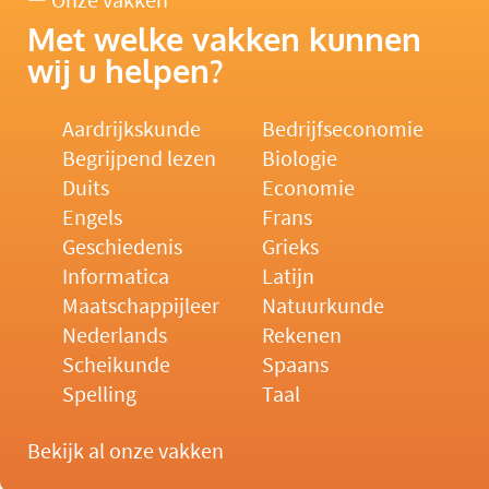
Onze vakken
Met welke vakken kunnen
wij u helpen?
Aardrijkskunde
Bedrijfseconomie
Begrijpend lezen
Biologie
Duits
Economie
Engels
Frans
Geschiedenis
Grieks
Informatica
Latijn
Maatschappijleer
Natuurkunde
Nederlands
Rekenen
Scheikunde
Spaans
Spelling
Taal
Bekijk al onze vakken