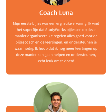
Coach Luna
Mijn eerste bijles was een erg leuke ervaring. Ik vind
het superfijn dat StudyWorks bijlessen op deze
manier organiseert. Ze regelen alles goed voor de
bijlescoach en de leerlingen, en ondersteunen je
waar nodig. Ik hoop dat ik nog meer leerlingen op
deze manier kan gaan helpen en ondersteunen,
echt leuk om te doen!