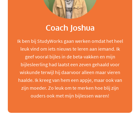
Coach Joshua
Ik ben bij StudyWorks gaan werken omdat het heel
leuk vind om iets nieuws te leren aan iemand. Ik
geef vooral bijles in de beta-vakken en mijn
bijlesleerling had laatst een zeven gehaald voor
wiskunde terwijl hij daarvoor alleen maar vieren
haalde. Ik kreeg van hem een appje, maar ook van
zijn moeder. Zo leuk om te merken hoe blij zijn
ouders ook met mijn bijlessen waren!