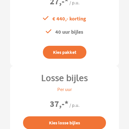
27,-
*
/ p.u.
€ 440,- korting
40 uur bijles
Kies pakket
Losse bijles
Per uur
37,-
*
/ p.u.
Kies losse bijles