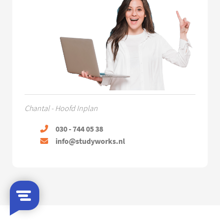
Chantal - Hoofd Inplan
030 - 744 05 38
info@studyworks.nl