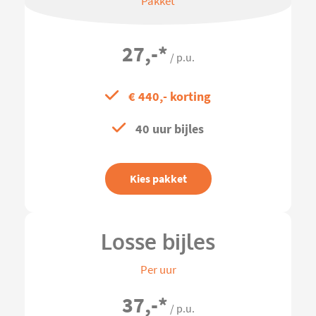
Pakket
27,-
*
/ p.u.
€ 440,- korting
40 uur bijles
Kies pakket
Losse bijles
Per uur
37,-
*
/ p.u.