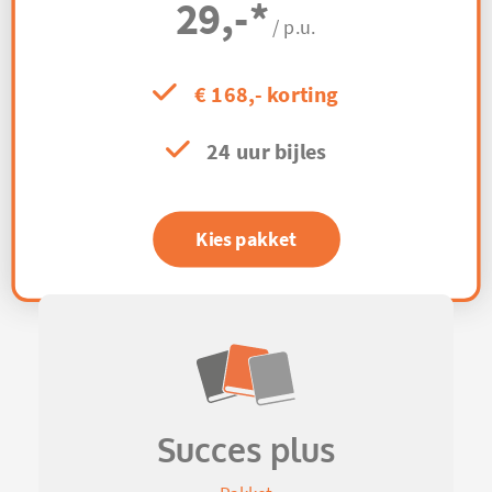
29,-
*
/ p.u.
€ 168,- korting
24 uur bijles
Kies pakket
Succes plus