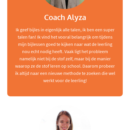
Coach Alyza
Ik geef bijles in eigenlijk alle talen, ik ben een super
talen fan! Ik vind het vooral belangrijk om tijdens
mijn bijlessen goed te kijken naar wat de leerling
nou echt nodig heeft. Vaak ligt het probleem
namelijk niet bij de stof zelf, maar bij de manier
waarop ze de stof leren op school. Daarom probeer
ik altijd naar een nieuwe methode te zoeken die wel
werkt voor de leerling!