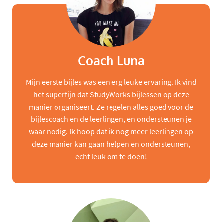
Coach Luna
Mijn eerste bijles was een erg leuke ervaring. Ik vind
het superfijn dat StudyWorks bijlessen op deze
manier organiseert. Ze regelen alles goed voor de
bijlescoach en de leerlingen, en ondersteunen je
waar nodig. Ik hoop dat ik nog meer leerlingen op
deze manier kan gaan helpen en ondersteunen,
echt leuk om te doen!