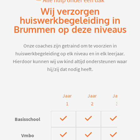
Alle hulp onder één dak
Wij verzorgen
huiswerkbegeleiding in
Brummen op deze niveaus
Onze coaches zijn getraind om te voorzien in
huiswerkbegeleiding op elk niveau en in elk leerjaar.
Hierdoor kunnen wij uw kind altijd ondersteunen waar
hij/zij dat nodig heeft.
Jaar
Jaar
Jaar
J
1
2
3
Basisschool
Vmbo