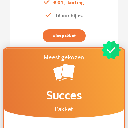
€ 64,- korting
16 uur bijles
Kies pakket
Succes
Pakket