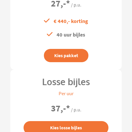
27,-
*
/ p.u.
€ 440,- korting
40 uur bijles
Kies pakket
Losse bijles
Per uur
37,-
*
/ p.u.
Kies losse bijles