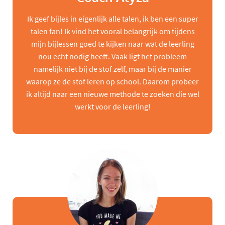
Ik geef bijles in eigenlijk alle talen, ik ben een super
talen fan! Ik vind het vooral belangrijk om tijdens
mijn bijlessen goed te kijken naar wat de leerling
nou echt nodig heeft. Vaak ligt het probleem
namelijk niet bij de stof zelf, maar bij de manier
waarop ze de stof leren op school. Daarom probeer
ik altijd naar een nieuwe methode te zoeken die wel
werkt voor de leerling!