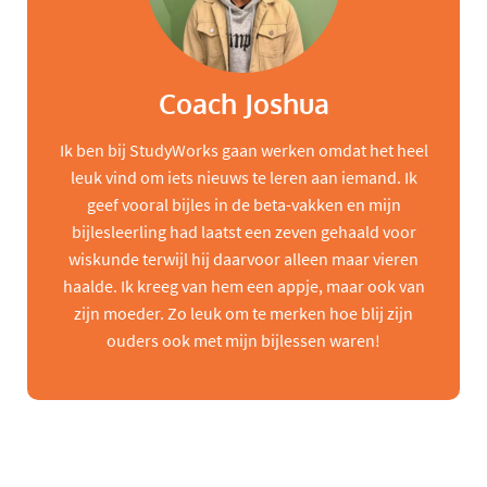
Coach Joshua
Ik ben bij StudyWorks gaan werken omdat het heel
leuk vind om iets nieuws te leren aan iemand. Ik
geef vooral bijles in de beta-vakken en mijn
bijlesleerling had laatst een zeven gehaald voor
wiskunde terwijl hij daarvoor alleen maar vieren
haalde. Ik kreeg van hem een appje, maar ook van
zijn moeder. Zo leuk om te merken hoe blij zijn
ouders ook met mijn bijlessen waren!