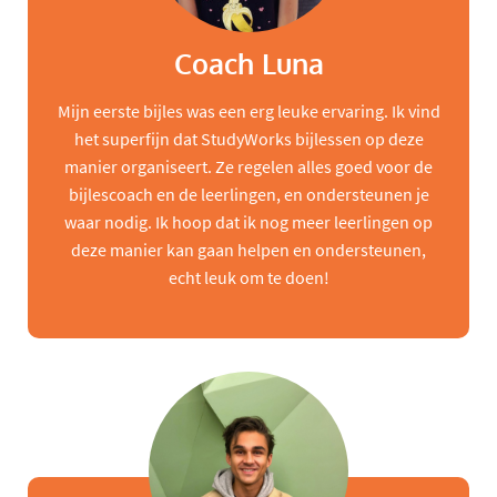
Coach Luna
Mijn eerste bijles was een erg leuke ervaring. Ik vind
het superfijn dat StudyWorks bijlessen op deze
manier organiseert. Ze regelen alles goed voor de
bijlescoach en de leerlingen, en ondersteunen je
waar nodig. Ik hoop dat ik nog meer leerlingen op
deze manier kan gaan helpen en ondersteunen,
echt leuk om te doen!