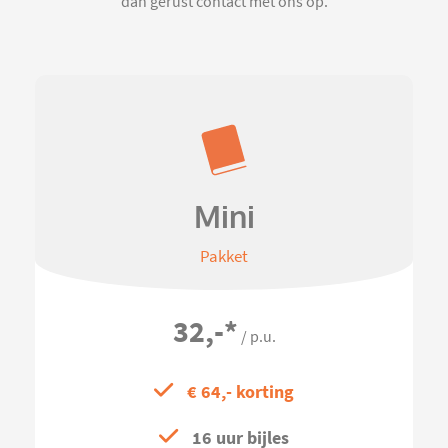
dan gerust contact met ons op.
Mini
Pakket
32,-
*
/ p.u.
€ 64,- korting
16 uur bijles