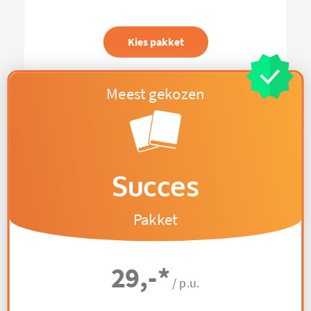
Kies pakket
Succes
Pakket
29,-
*
/ p.u.